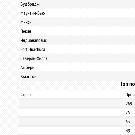
Вудбридж
Маунтин-Вью
Минск
Пекин
Индианаполис
Fort Huachuca
Беверли-Хиллз
Ашберн
Хьюстон
Топ по
Страны
Прос
269
75
63
49