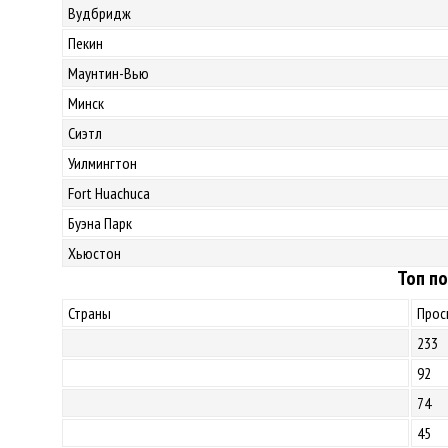
Вудбридж
Пекин
Маунтин-Вью
Минск
Сиэтл
Уилмингтон
Fort Huachuca
Буэна Парк
Хьюстон
Топ по
Страны
Прос
233
92
74
45