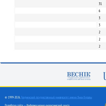
31
6
3
3
2
2
2
© 1999-2026,
Гродненский государственный университет имени Янки Купалы
Разработка сайта — Информационно-аналитический центр