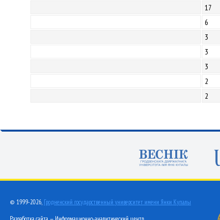
17
6
3
3
3
2
2
© 1999-2026,
Гродненский государственный университет имени Янки Купалы
Разработка сайта — Информационно-аналитический центр