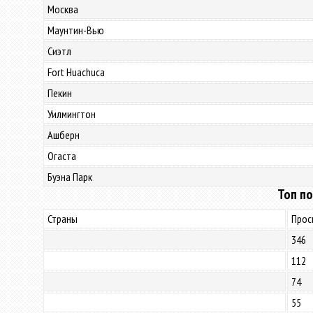
Москва
Маунтин-Вью
Сиэтл
Fort Huachuca
Пекин
Уилмингтон
Ашберн
Огаста
Буэна Парк
Топ по
Страны
Прос
346
112
74
55