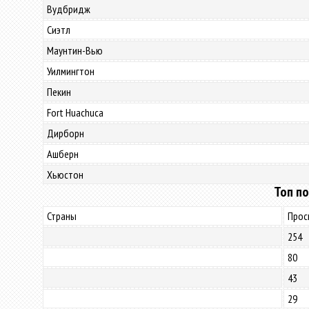
Вудбридж
Сиэтл
Маунтин-Вью
Уилмингтон
Пекин
Fort Huachuca
Дирборн
Ашберн
Хьюстон
Топ по
Страны
Прос
254
80
43
29