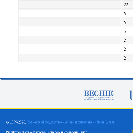
22
5
5
3
2
2
2
© 1999-2026,
Гродненский государственный университет имени Янки Купалы
Разработка сайта — Информационно-аналитический центр