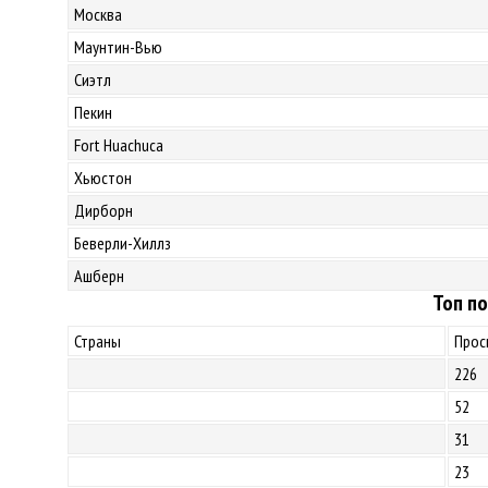
Москва
Маунтин-Вью
Сиэтл
Пекин
Fort Huachuca
Хьюстон
Дирборн
Беверли-Хиллз
Ашберн
Топ по
Страны
Прос
226
52
31
23