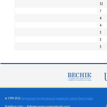
32
7
4
4
3
3
3
© 1999-2026,
Гродненский государственный университет имени Янки Купалы
Разработка сайта — Информационно-аналитический центр