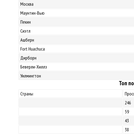
Москва
Маунтин-Вью
Пекин
Сиэтл
Ашберн
Fort Huachuca
Дирборн
Беверли-Хиллз
Уилмингтон
Топ по
Страны
Прос
246
59
43
38