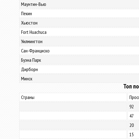
Маунтин-Вью
Пекин
Хьюстон
Fort Huachuca
Уилмингтон
Сан-Франциско
Буэна Парк
Дирборн
Минск
Топ по
Страны
Прос
92
47
20
15