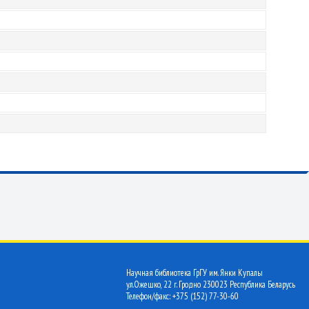
Научная библиотека ГрГУ им. Янки Купалы
ул.Ожешко, 22 г. Гродно 230023 Республика Беларусь
Телефон/факс: +375 (152) 77-30-60