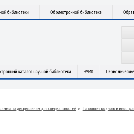
чной библиотеки
Об электронной библиотеке
Обрат
ктронный каталог научной библиотеки
ЭУМК
Периодические
раммы по дисциплинам для специальностей
»
Типология родного и иностра