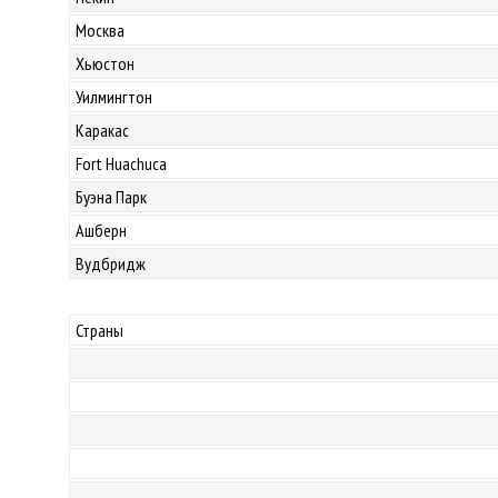
Москва
Хьюстон
Уилмингтон
Каракас
Fort Huachuca
Буэна Парк
Ашберн
Вудбридж
Страны