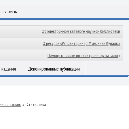
ная связь
Об электронном каталоге научной библиотеки
О ресурсе «Репозиторий ГрГУ им. Янки Купалы»
Помощь в поиске по электронному каталогу
 издания
Депонированные публикации
нного языков
»
Статистика