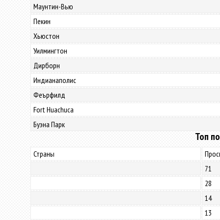
Маунтин-Вью
Пекин
Хьюстон
Уилмингтон
Дирборн
Индианаполис
Феърфилд
Fort Huachuca
Буэна Парк
Топ по
Страны
Прос
71
28
14
13