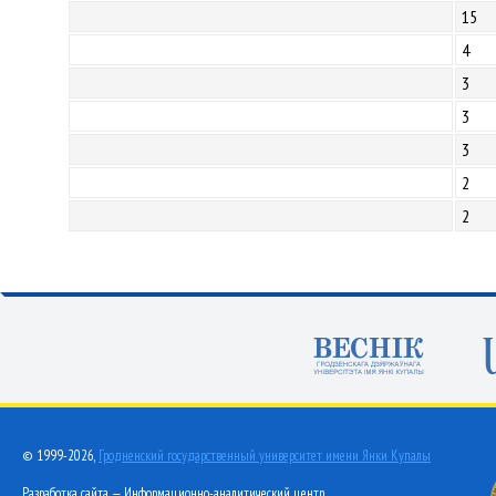
15
4
3
3
3
2
2
© 1999-2026,
Гродненский государственный университет имени Янки Купалы
Разработка сайта — Информационно-аналитический центр