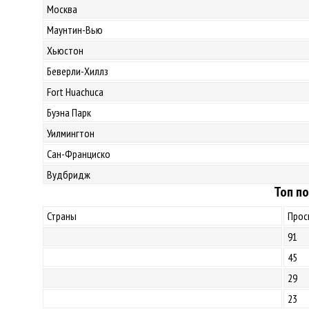
Москва
Маунтин-Вью
Хьюстон
Беверли-Хиллз
Fort Huachuca
Буэна Парк
Уилмингтон
Сан-Франциско
Вудбридж
Топ по
Страны
Прос
91
45
29
23