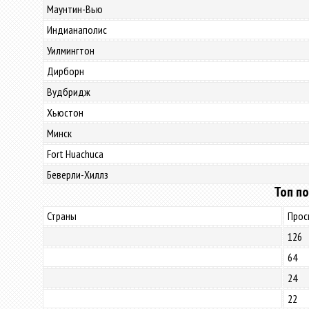
Маунтин-Вью
Индианаполис
Уилмингтон
Дирборн
Вудбридж
Хьюстон
Минск
Fort Huachuca
Беверли-Хиллз
Топ по
Страны
Прос
126
64
24
22