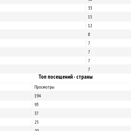
33
15
12
8
7
7
7
7
Топ посещений - страны
Просмотры
194
93
37
25
20