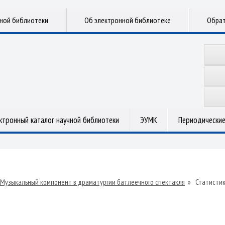
чной библиотеки
Об электронной библиотеке
Обрат
ктронный каталог научной библиотеки
ЭУМК
Периодические
Музыкальный компонент в драматургии батлеечного спектакля
»
Статисти