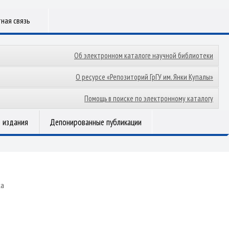
ная связь
Об электронном каталоге научной библиотеки
О ресурсе «Репозиторий ГрГУ им. Янки Купалы»
Помощь в поиске по электронному каталогу
 издания
Депонированные публикации
ка