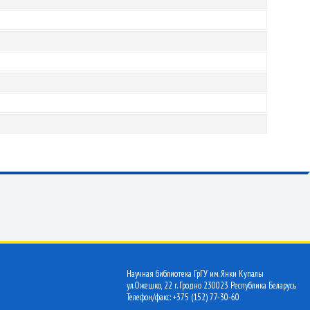
Научная библиотека ГрГУ им. Янки Купалы
ул.Ожешко, 22 г. Гродно 230023 Республика Беларусь
Телефон/факс: +375 (152) 77-30-60