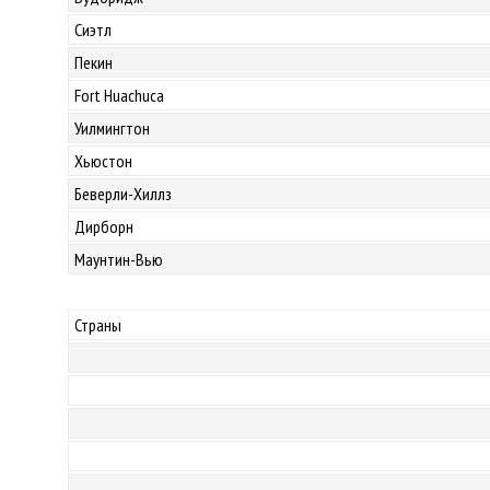
Сиэтл
Пекин
Fort Huachuca
Уилмингтон
Хьюстон
Беверли-Хиллз
Дирборн
Маунтин-Вью
Страны