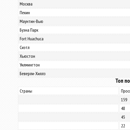
Москва
Пекин
Маунтин-Вью
Буэна Парк
Fort Huachuca
Сиэтл
Хьюстон
Уилмингтон
Беверли-Хиллз
Топ по
Страны
Прос
159
48
45
22