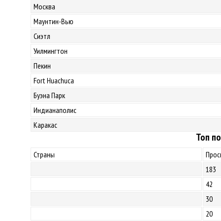
Москва
Маунтин-Вью
Сиэтл
Уилмингтон
Пекин
Fort Huachuca
Буэна Парк
Индианаполис
Каракас
Топ по
Страны
Прос
183
42
30
20