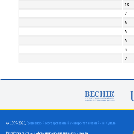
18
7
6
5
5
3
2
© 1999-2026,
Гродненский государственный университет имени Янки Купалы
Разработка сайта — Информационно-аналитический центр