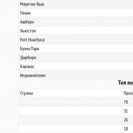
Маунтин-Вью
Пекин
Ашберн
Хьюстон
Fort Huachuca
Буэна Парк
Дирборн
Каракас
Индианаполис
Топ по
Страны
Прос
78
31
26
18