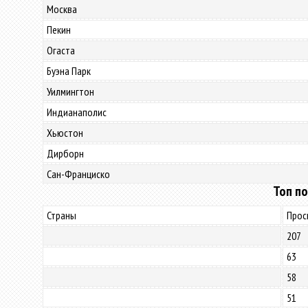
Москва
Пекин
Огаста
Буэна Парк
Уилмингтон
Индианаполис
Хьюстон
Дирборн
Сан-Франциско
Топ по
Страны
Прос
207
63
58
51