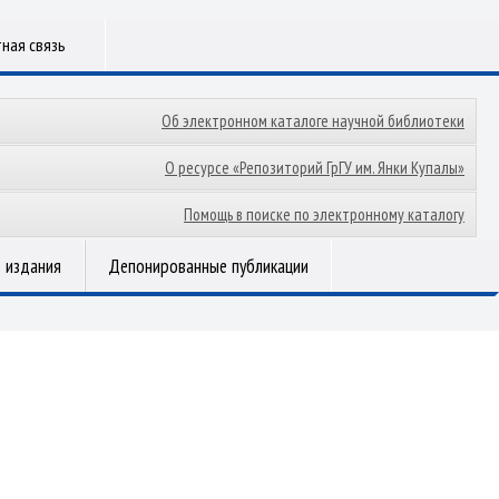
ная связь
Об электронном каталоге научной библиотеки
О ресурсе «Репозиторий ГрГУ им. Янки Купалы»
Помощь в поиске по электронному каталогу
 издания
Депонированные публикации