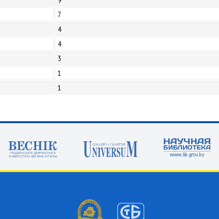
7
4
4
3
1
1