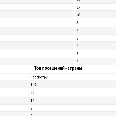
13
10
8
7
6
5
5
4
Топ посещений - страны
Просмотры
115
29
17
9
9