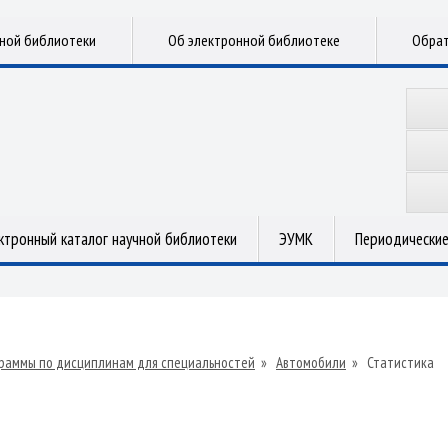
чной библиотеки
Об электронной библиотеке
Обрат
ктронный каталог научной библиотеки
ЭУМК
Периодические
раммы по дисциплинам для специальностей
»
Автомобили
»
Статистика