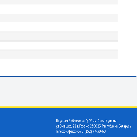
Научная библиотека ГрГУ им. Янки Купалы
ул.Ожешко, 22 г. Гродно 230023 Республика Беларусь
Телефон/факс: +375 (152) 77-30-60