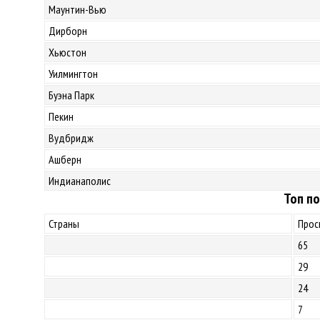
Маунтин-Вью
Дирборн
Хьюстон
Уилмингтон
Буэна Парк
Пекин
Вудбридж
Ашберн
Индианаполис
Топ по
Страны
Прос
65
29
24
7