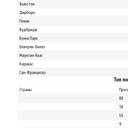
Хьюстон
Дирборн
Пекин
Вудбридж
Буэна Парк
Беверли-Хиллз
Маунтин-Вью
Каракас
Сан-Франциско
Топ по
Страны
Прос
88
58
16
9