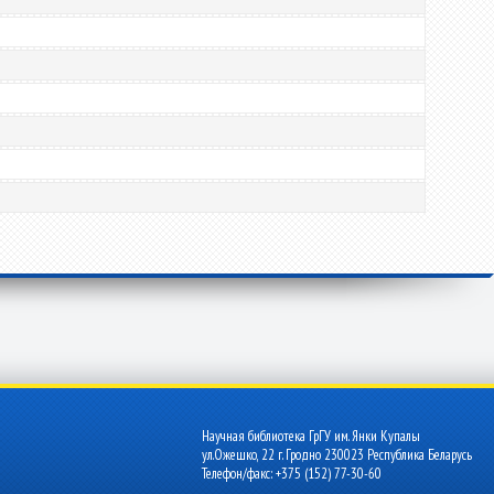
Научная библиотека ГрГУ им. Янки Купалы
ул.Ожешко, 22 г. Гродно 230023 Республика Беларусь
Телефон/факс: +375 (152) 77-30-60