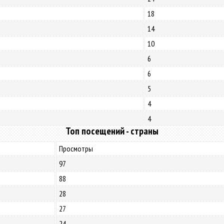
18
14
10
6
6
5
4
4
Топ посещений - страны
Просмотры
97
88
28
27
24