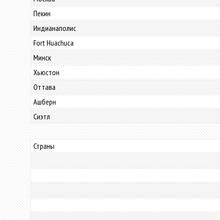
Пекин
Индианаполис
Fort Huachuca
Минск
Хьюстон
Оттава
Ашберн
Сиэтл
Страны