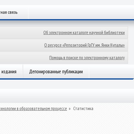
ная связь
Об электронном каталоге научной библиотеки
О ресурсе «Репозиторий ГрГУ им. Янки Купалы»
Помощь в поиске по электронному каталогу
 издания
Депонированные публикации
хнологии в образовательном процессе
»
Статистика