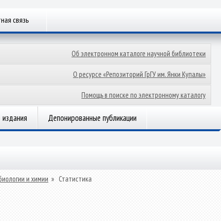
ная связь
Об электронном каталоге научной библиотеки
О ресурсе «Репозиторий ГрГУ им. Янки Купалы»
Помощь в поиске по электронному каталогу
 издания
Депонированные публикации
биологии и химии
»
Статистика