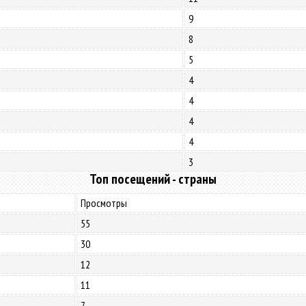
9
8
5
4
4
4
4
3
Топ посещений - страны
Просмотры
55
30
12
11
7