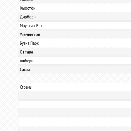
Хьюстон
Дирборн
Маунтин-Вью
Уилмингтон
Буэна Парк
Оттава
Ашберн
Сакаи
Страны