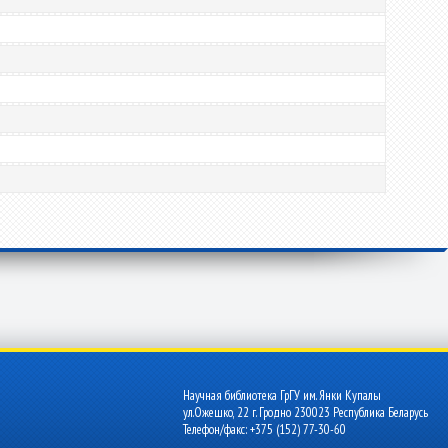
Научная библиотека ГрГУ им. Янки Купалы
ул.Ожешко, 22 г. Гродно 230023 Республика Беларусь
Телефон/факс: +375 (152) 77-30-60