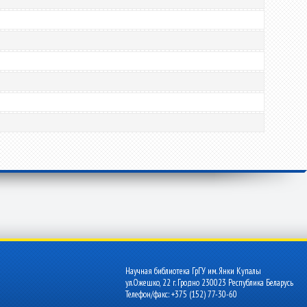
Научная библиотека ГрГУ им. Янки Купалы
ул.Ожешко, 22 г. Гродно 230023 Республика Беларусь
Телефон/факс: +375 (152) 77-30-60