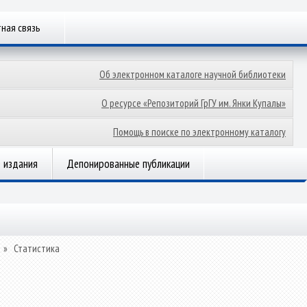
ная связь
Об электронном каталоге научной библиотеки
О ресурсе «Репозиторий ГрГУ им. Янки Купалы»
Помощь в поиске по электронному каталогу
 издания
Депонированные публикации
»
Статистика