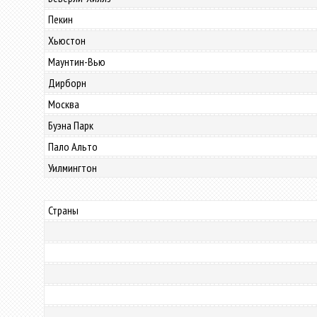
Пекин
Хьюстон
Маунтин-Вью
Дирборн
Москва
Буэна Парк
Пало Альто
Уилмингтон
Страны