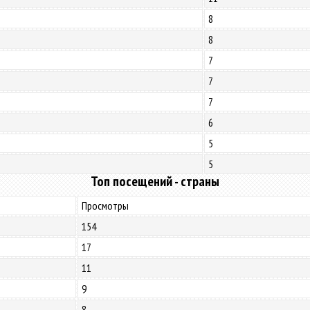
8
8
7
7
7
6
5
5
Топ посещений - страны
Просмотры
154
17
11
9
8