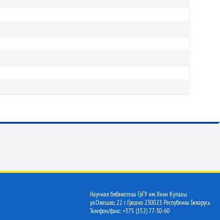
Научная библиотека ГрГУ им. Янки Купалы
ул.Ожешко, 22 г. Гродно 230023 Республика Беларусь
Телефон/факс: +375 (152) 77-30-60