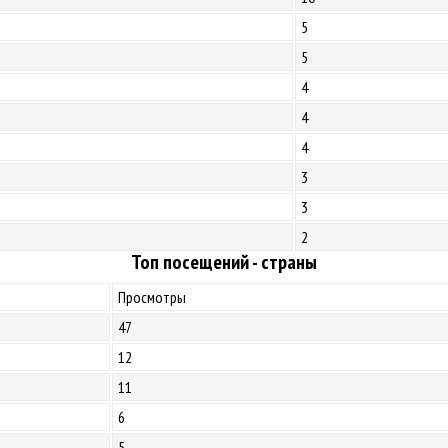
5
5
4
4
4
3
3
2
Топ посещений - страны
Просмотры
47
12
11
6
5