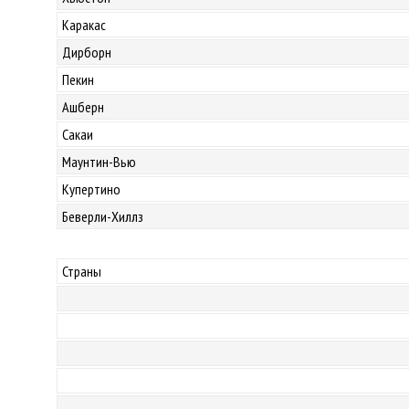
Каракас
Дирборн
Пекин
Ашберн
Сакаи
Маунтин-Вью
Купертино
Беверли-Хиллз
Страны