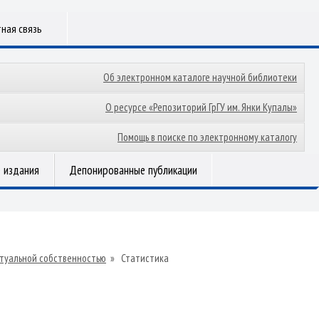
ная связь
Об электронном каталоге научной библиотеки
О ресурсе «Репозиторий ГрГУ им. Янки Купалы»
Помощь в поиске по электронному каталогу
 издания
Депонированные публикации
туальной собственностью
»
Статистика