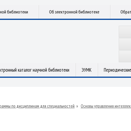
чной библиотеки
Об электронной библиотеке
Обрат
ктронный каталог научной библиотеки
ЭУМК
Периодические
раммы по дисциплинам для специальностей
»
Основы управления интеллек