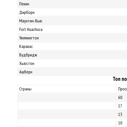
Пекин
Дирборн
Маунтин-Вью
Fort Huachuca
Уилмингтон
Каракас
Вудбридж
Хьюстон
Ашберн
Топ по
Страны
Прос
60
17
13
10