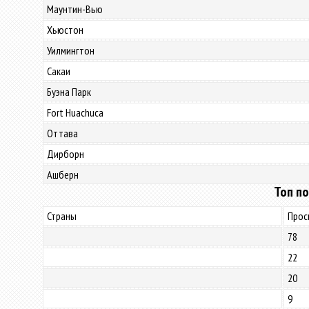
Маунтин-Вью
Хьюстон
Уилмингтон
Сакаи
Буэна Парк
Fort Huachuca
Оттава
Дирборн
Ашберн
Топ по
Страны
Прос
78
22
20
9