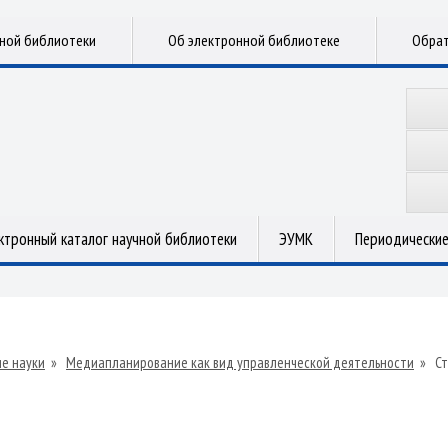
чной библиотеки
Об электронной библиотеке
Обрат
ктронный каталог научной библиотеки
ЭУМК
Периодические
е науки
»
Медиапланирование как вид управленческой деятельности
»
С