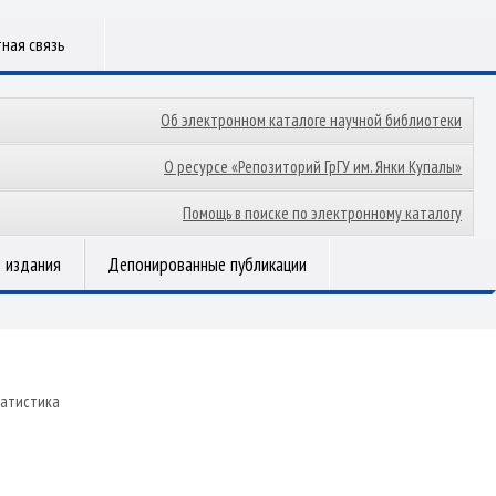
ная связь
Об электронном каталоге научной библиотеки
О ресурсе «Репозиторий ГрГУ им. Янки Купалы»
Помощь в поиске по электронному каталогу
 издания
Депонированные публикации
татистика