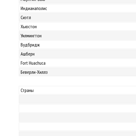
Индианаполис
Сиэтл
Хьюстон
Уилмингтон
Вудбридж
Ашберн
Fort Huachuca
Беверли-Хиллз
Страны