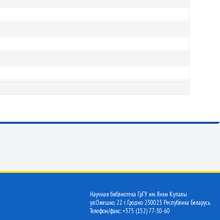
Научная библиотека ГрГУ им. Янки Купалы
ул.Ожешко, 22 г. Гродно 230023 Республика Беларусь
Телефон/факс: +375 (152) 77-30-60