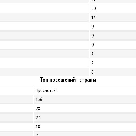
20
13
9
9
9
7
7
6
Топ посещений - страны
Просмотры
136
28
27
18
7