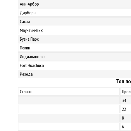
Анн-Арбор
Дирборн
Сакаи
Маунтин-Вью
Буэна Парк
Пекин
Индианаполис
Fort Huachuca
Резеда
Топ по
Страны
Прос
34
22
8
6