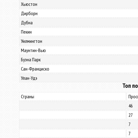
Хьюстон
Дирборн
Дубна
Пекин
Уилмингтон
Маунтин-Вью
Буэна Парк
Сан-Франциско
Улан-Удэ
Топ по
Страны
Прос
46
27
7
7