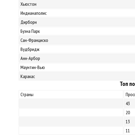
Хьюстон
Индианаполис
Дирборн
Буэна Парк
Сан-Франциско
Вудбридж
Анн-Арбор
Маунтин-Вью
Каракас
Топ по
Страны
Прос
43
20
13
11