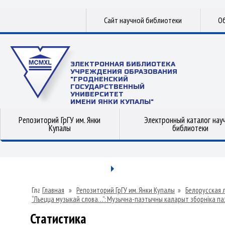
Сайт научной библиотеки
Об
ЭЛЕКТРОННАЯ БИБЛИОТЕКА
УЧРЕЖДЕНИЯ ОБРАЗОВАНИЯ
"ГРОДНЕНСКИЙ
ГОСУДАРСТВЕННЫЙ
УНИВЕРСИТЕТ
ИМЕНИ ЯНКИ КУПАЛЫ"
Репозиторий ГрГУ им. Янки
Электронный каталог нау
Купалы
библиотеки
Главная
»
Репозиторий ГрГУ им. Янки Купалы
»
Белорусская 
“Льецца музыкай слова…”: Музычна-паэтычны каларыт зборніка паэз
Статистика