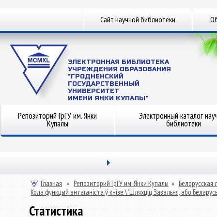
Сайт научной библиотеки
Об
ЭЛЕКТРОННАЯ БИБЛИОТЕКА
УЧРЕЖДЕНИЯ ОБРАЗОВАНИЯ
"ГРОДНЕНСКИЙ
ГОСУДАРСТВЕННЫЙ
УНИВЕРСИТЕТ
ИМЕНИ ЯНКИ КУПАЛЫ"
Репозиторий ГрГУ им. Янки
Электронный каталог нау
Купалы
библиотеки
Главная
»
Репозиторий ГрГУ им. Янки Купалы
»
Белорусская 
Кола функцый антаганіста ў кнізе \"Шляхціц Завальня, або Белару
Статистика