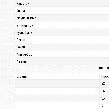
Хьюстон
Сиэтл
Маунтин-Вью
Уилмингтон
Буэна Парк
Пекин
Сакаи
Анн-Арбор
Оттава
Топ по
Страны
Прос
58
16
13
9