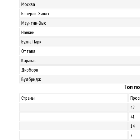
Москва
Беверли-Хиллз
Маунтин-Вью
Нанкин
Буэна Парк
Оттава
Каракас
Дирборн
Вудбридж
Топ по
Страны
Прос
42
41
14
7