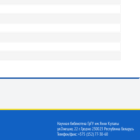
Научная библиотека ГрГУ им. Янки Купалы
ул.Ожешко, 22 г. Гродно 230023 Республика Беларусь
Телефон/факс: +375 (152) 77-30-60