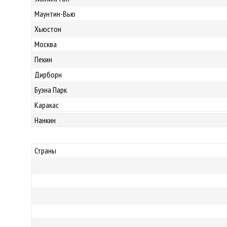
Маунтин-Вью
Хьюстон
Москва
Пекин
Дирборн
Буэна Парк
Каракас
Нанкин
Страны