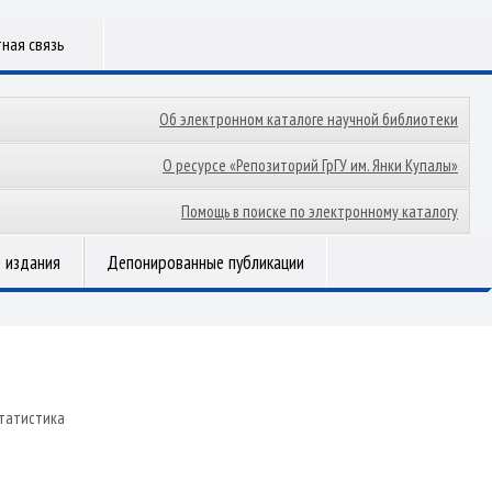
ная связь
Об электронном каталоге научной библиотеки
О ресурсе «Репозиторий ГрГУ им. Янки Купалы»
Помощь в поиске по электронному каталогу
 издания
Депонированные публикации
татистика