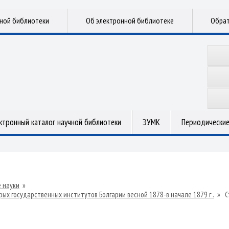
чной библиотеки
Об электронной библиотеке
Обрат
ктронный каталог научной библиотеки
ЭУМК
Периодические
 науки
»
х государственных институтов Болгарии весной 1878-в начале 1879 г .
»
С