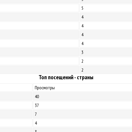
5
4
4
4
4
3
2
2
Топ посещений - страны
Просмотры
40
37
7
4
3