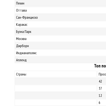
Пекин
Оттава
Сан-Франциско
Каракас
Буэна Парк
Москва
Дирборн
Индианаполис
Апленд
Топ по
Страны
Прос
42
37
12
6