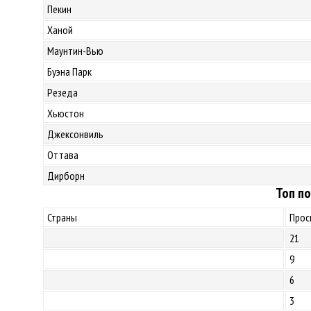
Пекин
Ханой
Маунтин-Вью
Буэна Парк
Резеда
Хьюстон
Джексонвиль
Оттава
Дирборн
Топ по
Страны
Прос
21
9
6
3