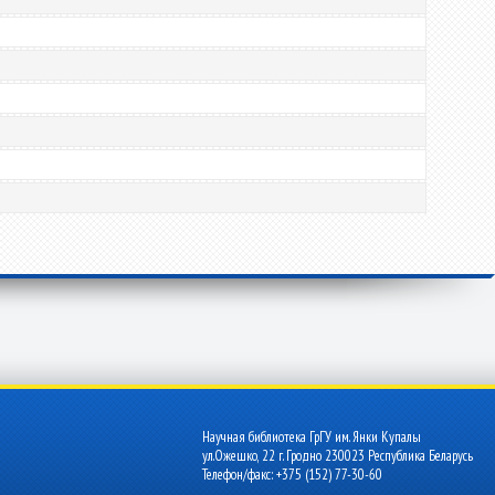
Научная библиотека ГрГУ им. Янки Купалы
ул.Ожешко, 22 г. Гродно 230023 Республика Беларусь
Телефон/факс: +375 (152) 77-30-60