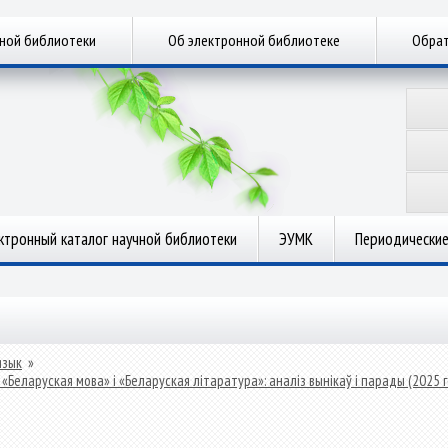
чной библиотеки
Об электронной библиотеке
Обрат
ктронный каталог научной библиотеки
ЭУМК
Периодические
язык
»
еларуская мова» і «Беларуская літаратура»: аналіз вынікаў і парады (2025 г