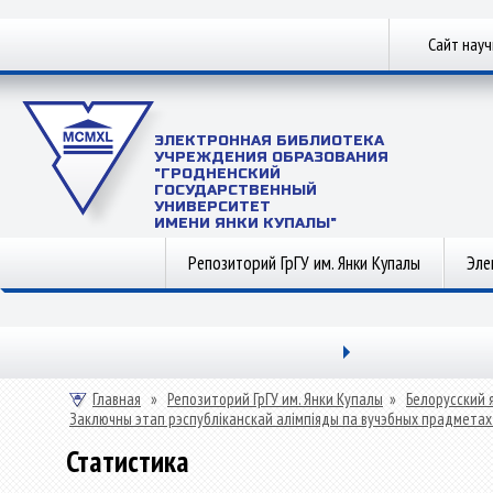
Сайт нау
ЭЛЕКТРОННАЯ БИБЛИОТЕКА
УЧРЕЖДЕНИЯ ОБРАЗОВАНИЯ
"ГРОДНЕНСКИЙ
ГОСУДАРСТВЕННЫЙ
УНИВЕРСИТЕТ
ИМЕНИ ЯНКИ КУПАЛЫ"
Репозиторий ГрГУ им. Янки Купалы
Эле
Главная
»
Репозиторий ГрГУ им. Янки Купалы
»
Белорусский 
Заключны этап рэспубліканскай алімпіяды па вучэбных прадметах «Б
Статистика