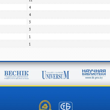
4
4
3
3
1
1