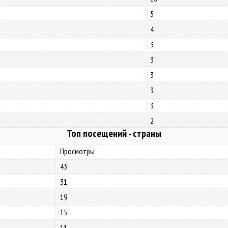
5
4
3
3
3
3
3
2
Топ посещений - страны
Просмотры
43
31
19
15
11