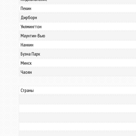
Пекин
Дирборн
Уилмингтон
Маунтин-Вью
Нанкин
Буэна Парк
Минск
Чаоян
Страны