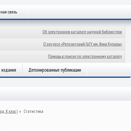
ная связь
Об электронном каталоге научной библиотеки
О ресурсе «Репозиторий ГрГУ им. Янки Купалы»
Помощь в поиске по электронному каталогу
 издания
Депонированные публикации
од, X клас)
»
Статистика