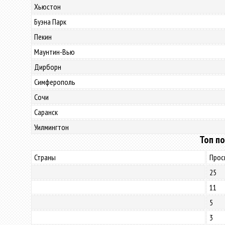
Хьюстон
Буэна Парк
Пекин
Маунтин-Вью
Дирборн
Симферополь
Сочи
Саранск
Уилмингтон
Топ по
Страны
Прос
25
11
5
3