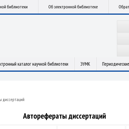
чной библиотеки
Об электронной библиотеке
Обрат
ктронный каталог научной библиотеки
ЭУМК
Периодические
ы диссертаций
Авторефераты диссертаций