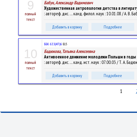
9
Бабук, Александр Вадимович
Художественная антропология детства в литерату
: автореф. дис. ... канд. филол. наук : 10.01.08 / А. 
полный
текст
Добавить в корзину
Подробнее
ББК 63.3(4П)6
Б15
10
Бадюкова, Татьяна Алексеевна
Антивоенное движение молодежи Польши в годы по
: автореф. дис. ... канд. ист. наук : 07.00.03 / Т. А. Бадю
полный
текст
Добавить в корзину
Подробнее
1