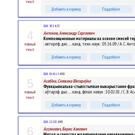
текст
Добавить в корзину
Подробнее
ББК 30.3
А72
4
Антонов, Александр Сергеевич
Композиционные материалы на основе смесей те
: автореф. дис. ... канд. техн. наук : 05.16.09 / А. С.
полный
текст
Добавить в корзину
Подробнее
ББК 81.411.3
А90
5
Асабіна, Сняжана Віктараўна
Функцыянальна-стылістычнае выкарыстанне фраз
: аўтарэф. дыс. ... канд. філал. навук : 10.02.01 / С. В.
полный
текст
Добавить в корзину
Подробнее
ББК 22.181
А90
6
Ассанович, Борис Алиевич
Метод и средства моделирования неравномерно-