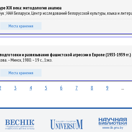
ре XIX века: методология анализа
В. Бабук ; НАН Беларуси, Центр исследований белорусской культуры, языка и литерат
Места хранения
дготовки и развязывания фашистской агрессии в Европе (1933-1939 гг.)
кова. – Минск, 1980. – 19 с., 1экз.
Места хранения
2
3
4
5
6
7
8
9
...