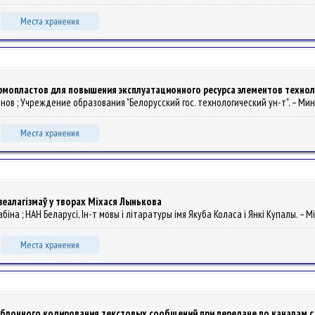
Места хранения
рмопластов для повышения эксплуатационного ресурса элементов техно
 Антонов ; Учреждение образования "Белорусский гос. технологический ун-т". – Минск
Места хранения
еалагізмаў у творах Міхася Лынькова
 Асабіна ; НАН Беларусі, Ін-т мовы і літаратуры імя Якуба Коласа і Янкі Купалы. – Мін
Места хранения
блочного кодирования текстовых сообщений при передаче по каналам 