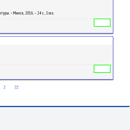
уры. – Минск, 2016. – 24 с., 1экз.
Автореферат
Автореферат
>
>>