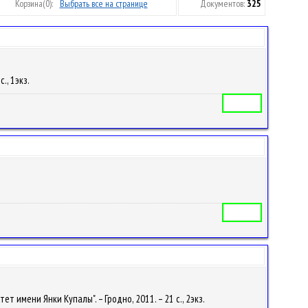
Корзина
(0):
Выбрать все на странице
Документов:
325
с., 1экз.
Автореферат
Автореферат
ет имени Янки Купалы". – Гродно, 2011. – 21 с., 2экз.