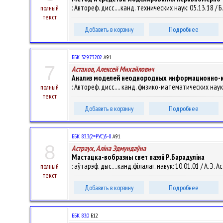
: Автореф. дисс....канд. технических наук: 05.13.18 / Б. 
полный
текст
Добавить в корзину
Подробнее
ББК 32.973.202
А91
7
Астахов, Алексей Михайлович
Анализ моделей неоднородных информационно-к
: Автореф. дисс.... канд. физико-математических наук:05
полный
текст
Добавить в корзину
Подробнее
ББК 83.3(2=РУС)5-8
А91
8
Астраух, Алiна Эдмундаўна
Мастацка-вобразны свет паэзii Р.Барадулiна
: аўтарэф. дыс....канд.фiлалаг. навук: 10.01.01 / А. Э. А
полный
текст
Добавить в корзину
Подробнее
ББК 83.0
Б12