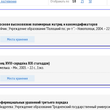
 поступления
Отображать по:
10
25
50
основе высоковязких полимерных матриц и наномодификаторов
Авдейчик ; Учреждение образования "Полоцкий гос. ун-т ". – Новополоцк, 2004. – 22 
Места хранения
ец XVIII-сярэдзіна XIX стагоддзя)
Амелька. – Мн., 2003. – 22 с., 1экз.
Места хранения
фференциальных уравнений третьего порядка
 Т. К. Андреева ; Учреждение образования "Гродненский государственный университ