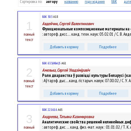
Сортировка по:
автору
названию
году издания
ББК
дате
ББК 30.3
А18
1
Авдейчик, Сергей Валентинович
Функциональные композиционные материалы на 
: автореф. дисс.... канд. техн. наук: 05.02.01 / С. В. 
полный
текст
Добавить в корзину
Подробнее
ББК 63.3(4Беі)5
А61
2
Амелька, Сяргей Уладзіміравіч
Роля дваранства ў развіцці культуры Беларусі (кан
: Аўтарэф. дыс....канд. гістарыч. навук: 07.00.02 / С. У. 
полный
текст
Добавить в корзину
Подробнее
ББК 22.161.6
А65
3
Андреева, Татьяна Казимировна
Аналитические свойства решений нелинейных ди
: автореф. дис. ... канд. физ.-мат. наук : 01.01.02 /
полный