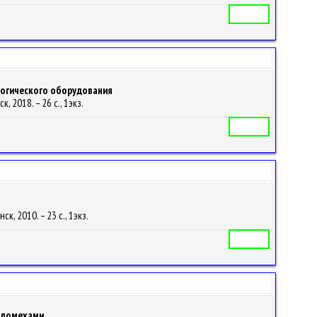
Автореферат
логического оборудования
, 2018. – 26 с., 1экз.
Автореферат
ск, 2010. – 23 с., 1экз.
Автореферат
с помехами