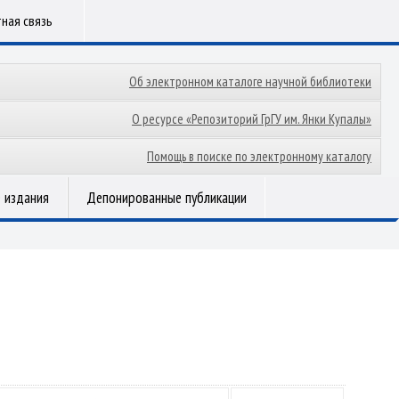
ная связь
Об электронном каталоге научной библиотеки
О ресурсе «Репозиторий ГрГУ им. Янки Купалы»
Помощь в поиске по электронному каталогу
 издания
Депонированные публикации