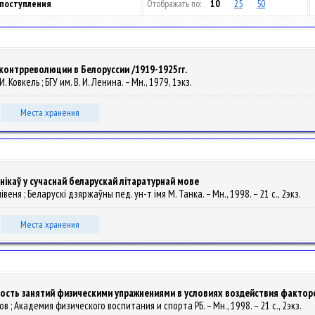
 поступления
Отображать по:
10
25
50
онтрреволюции в Белоруссии /1919-1925гг.
 И. Ковкель ; БГУ им. В. И. Ленина. – Мн., 1979, 1экз.
Места хранения
iкаў у сучаснай беларускай лiтаратурнай мове
плівеня ; Беларускі дзяржаўны пед. ун-т імя М. Танка. – Мн., 1998. – 21 с., 2экз.
Места хранения
ость занятий физическими упражнениями в условиях воздействия факто
рамов ; Академия физического воспитания и спорта РБ. – Мн., 1998. – 21 с., 2экз.