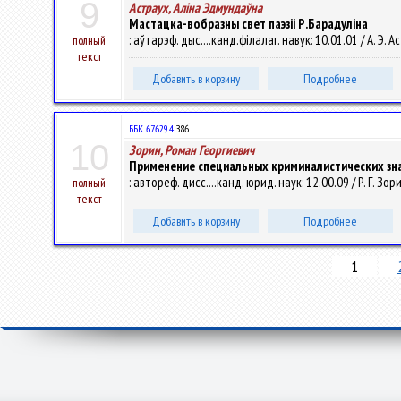
9
Астраух, Алiна Эдмундаўна
Мастацка-вобразны свет паэзii Р.Барадулiна
: аўтарэф. дыс....канд.фiлалаг. навук: 10.01.01 / А. Э. А
полный
текст
Добавить в корзину
Подробнее
ББК 67.629.4
З86
10
Зорин, Роман Георгиевич
Применение специальных криминалистических зн
: автореф. дисс....канд. юрид. наук: 12.00.09 / Р. Г. Зори
полный
текст
Добавить в корзину
Подробнее
1