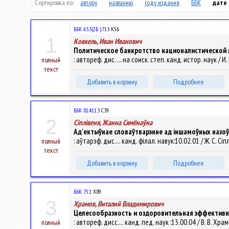
Сортировка по:
автору
названию
году издания
ББК
дате
ББК 63.3(2Б ).713
К56
1
Ковкель, Иван Иванович
Политическое банкротство националистической к
: автореф. дис. ... на соиск. степ. канд. истор. наук / И.
полный
текст
Добавить в корзину
Подробнее
ББК 81.411.3
С39
2
Сіплівеня, Жанна Сямёнаўна
Ад'ектыўнае словаўтварэнне ад iншамоўных назоўн
: аўтарэф. дыс.... канд. фiлал. навук:10.02.01 / Ж. С. Сі
полный
текст
Добавить в корзину
Подробнее
ББК 75.1
Х89
3
Храмов, Виталий Владимирович
Целесообразность и оздоровительная эффективн
: автореф. дисс.... канд. пед. наук :13.00.04 / В. В. Х
полный