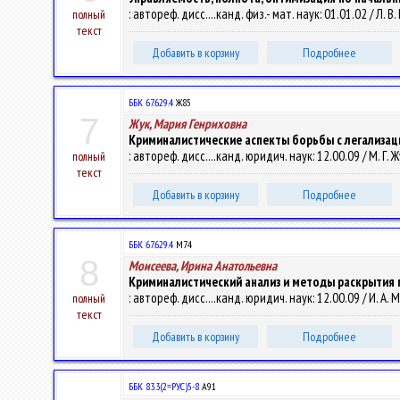
: автореф. дисс....канд. физ.- мат. наук: 01.01.02 / Л. В.
полный
текст
Добавить в корзину
Подробнее
ББК 67.629.4
Ж85
7
Жук, Мария Генриховна
Криминалистические аспекты борьбы с легализац
: автореф. дисс....канд. юридич. наук: 12.00.09 / М. Г. Жу
полный
текст
Добавить в корзину
Подробнее
ББК 67.629.4
М74
8
Моисеева, Ирина Анатольевна
Криминалистический анализ и методы раскрытия 
: автореф. дисс....канд. юридич. наук: 12.00.09 / И. А. М
полный
текст
Добавить в корзину
Подробнее
ББК 83.3(2=РУС)5-8
А91