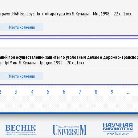
страух ; НАН Беларусі, Ін-т літаратуры імя Я. Купалы. – Мн., 1998. – 22 с., 1экз.
Места хранения
аний при осуществлении защиты по уголовным делам о дорожно-трансп
н ; ГрГУ им. Я. Купалы. – Гродно, 1999. – 20 с., 1экз.
Места хранения
2
3
4
5
6
7
8
9
...