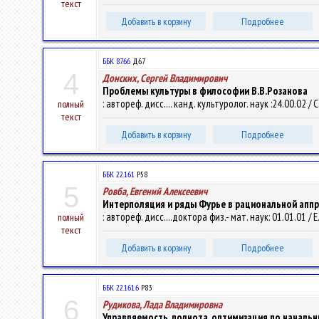
текст
Добавить в корзину
Подробнее
ББК 87.66
Д67
4
Донских, Сергей Владимирович
Проблемы культуры в философии В.В.Розанова
: автореф. дисс.... канд. культуролог. наук :24.00.02 / С.
полный
текст
Добавить в корзину
Подробнее
ББК 22.161
Р58
5
Ровба, Евгений Алексеевич
Интерполяция и ряды Фурье в рациональной апп
: автореф. дисс....доктора физ.- мат. наук: 01.01.01 / Е. А
полный
текст
Добавить в корзину
Подробнее
ББК 22.161.6
Р83
6
Рудикова, Лада Владимировна
Управляемость, полнота, оптимизация по началь