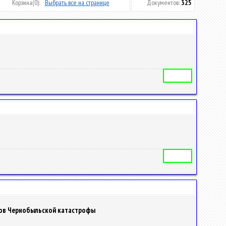
Корзина
(0):
Выбрать все на странице
Документов:
325
Автореферат
Автореферат
ров Чернобыльской катастрофы