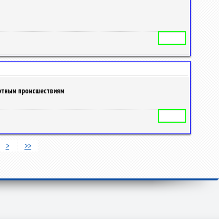
Автореферат
ортным происшествиям
Автореферат
>
>>