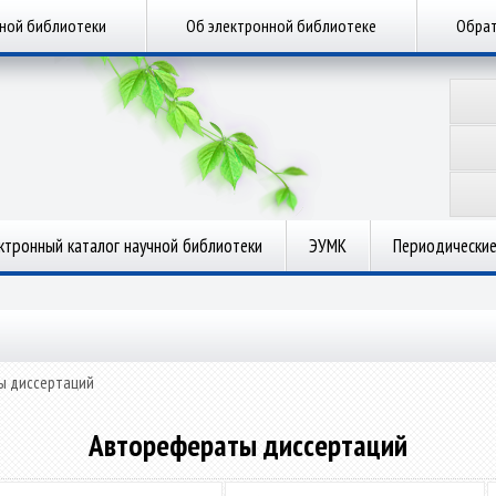
чной библиотеки
Об электронной библиотеке
Обрат
ктронный каталог научной библиотеки
ЭУМК
Периодические
ы диссертаций
Авторефераты диссертаций