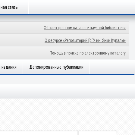
ная связь
Об электронном каталоге научной библиотеки
О ресурсе «Репозиторий ГрГУ им. Янки Купалы»
Помощь в поиске по электронному каталогу
 издания
Депонированные публикации