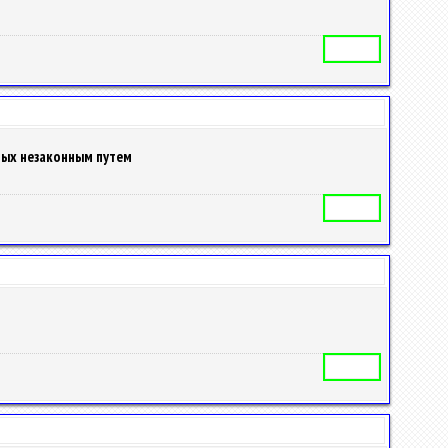
Автореферат
ных незаконным путем
Автореферат
Автореферат