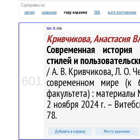
Сортировка по:
автору
названию
году издания
ББК
дате поступления
ББК 85.
И86
Кривчикова, Анастасия В
Современная история 
стилей и пользовательс
/ А. В. Кривчикова, Л. О.
601
современном мире (к 6
факультета) : материалы М
2 ноября 2024 г. – Витебск
78.
Добавить в корзину
Места хранения