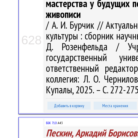
мастерства у будущих п
живописи
/ А. И. Бурчик // Актуа
культуры : сборник научн
628
Д. Розенфельда / Учр
государственный ун
ответственный редакто
коллегия: Л. О. Чернилов
Купалы, 2025. – С. 272-27
Добавить в корзину
Места хранения
ББК 71.0
А43
Пескин, Аркадий Борисов