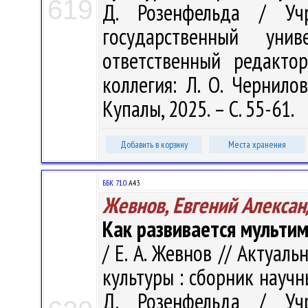
619
Д. Розенфельда / Учр
государственный ун
ответственный редакто
коллегия: Л. О. Чернилов
Купалы, 2025. – С. 55-61.
Добавить в корзину
Места хранения
ББК 71.0
А43
Жевнов, Евгений Алекса
Как развивается мульти
/ Е. А. Жевнов // Актуа
культуры : сборник научн
Д. Розенфельда / Учр