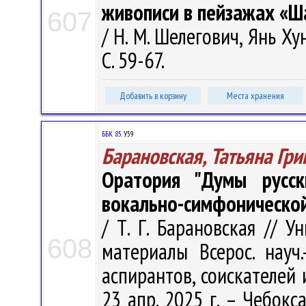
живописи в пейзажах «Ш
607
/ Н. М. Шелегович, Янь Ху
С. 59-67.
Добавить в корзину
Места хранения
ББК 85.
У59
Барановская, Татьяна Гри
Оратория "Думы русск
вокально-симфонической
/ Т. Г. Барановская // У
608
материалы Всерос. науч.
аспирантов, соискателей
23 апр. 2025 г. – Чебокса