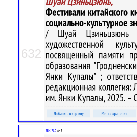
Шуай Цзиньцзюнь,
Фестивали китайского ки
социально-культурное з
/ Шуай Цзиньцзюнь 
художественной куль
632
посвященный памяти пр
образования "Гродненск
Янки Купалы" ; ответст
редакционная коллегия: Л.
им. Янки Купалы, 2025. – 
Добавить в корзину
Места хранения
ББК 71.0
А43