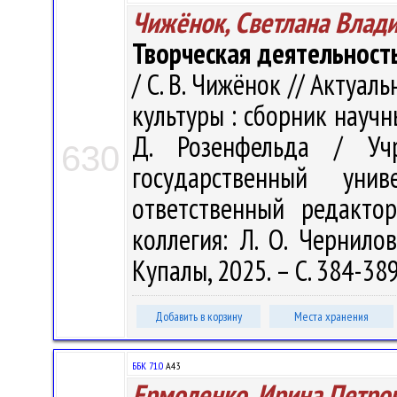
Чижёнок, Светлана Влад
Творческая деятельност
/ С. В. Чижёнок // Акту
культуры : сборник научн
Д. Розенфельда / Учр
630
государственный ун
ответственный редакто
коллегия: Л. О. Чернилов
Купалы, 2025. – С. 384-38
Добавить в корзину
Места хранения
ББК 71.0
А43
Ермоленко, Ирина Петро