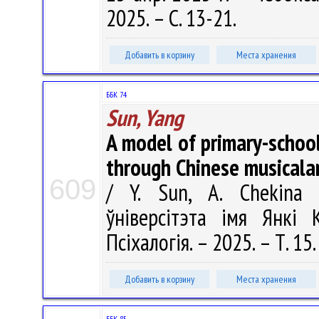
2025. – С. 13-21.
Добавить в корзину
Места хранения
ББК 74
Sun, Yang
A model of primary-schoo
through Chinese musicala
609
/ Y. Sun, A. Chekina 
ўніверсітэта імя Янкі К
Псіхалогія. – 2025. – Т. 15
Добавить в корзину
Места хранения
ББК 85