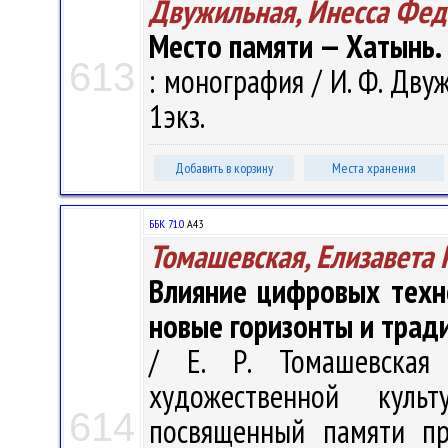
Двужильная, Инесса Фед
Место памяти — Хатынь
613
: монография / И. Ф. Двуж
1экз.
Добавить в корзину
Места хранения
ББК 71.0
А43
Томашевская, Елизавета
Влияние цифровых техно
новые горизонты и трад
/ Е. Р. Томашевская
художественной куль
614
посвященный памяти пр