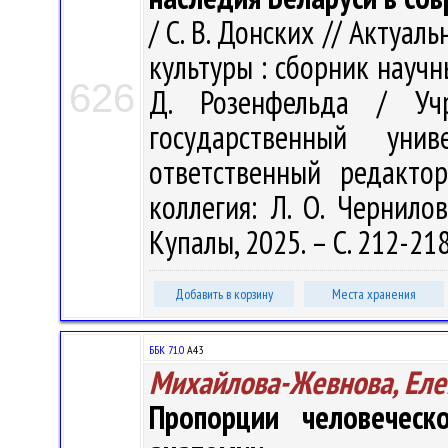
/ С. В. Донских // Акту
культуры : сборник научн
626
Д. Розенфельда / Учр
государственный ун
ответственный редакто
коллегия: Л. О. Чернилов
Купалы, 2025. – С. 212-21
Добавить в корзину
Места хранения
ББК 71.0
А43
Михайлова-Жевнова, Еле
Пропорции человеческ