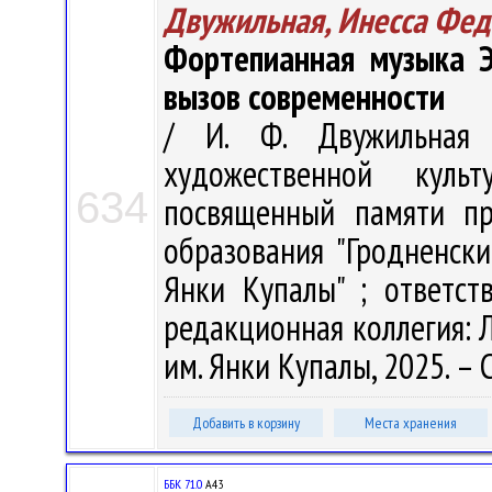
Двужильная, Инесса Фед
Фортепианная музыка Э
вызов современности
/ И. Ф. Двужильная 
художественной куль
634
посвященный памяти пр
образования "Гродненск
Янки Купалы" ; ответст
редакционная коллегия: Л.
им. Янки Купалы, 2025. – С
Добавить в корзину
Места хранения
ББК 71.0
А43