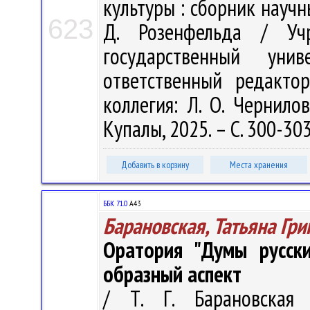
культуры : сборник научн
623
Д. Розенфельда / Учр
государственный ун
ответственный редакто
коллегия: Л. О. Чернилов
Купалы, 2025. – С. 300-30
Добавить в корзину
Места хранения
ББК 71.0
А43
Барановская, Татьяна Гри
Оратория "Думы русски
образный аспект
/ Т. Г. Барановская