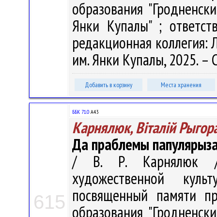
образования "Гродненск
Янки Купалы" ; ответст
редакционная коллегия: Л.
им. Янки Купалы, 2025. – 
Добавить в корзину
Места хранения
ББК 71.0
А43
Карнялюк, Віталій Рыгор
Да праблемы папулярыза
/ В. Р. Карнялюк /
художественной куль
посвященный памяти пр
615
образования "Гродненск