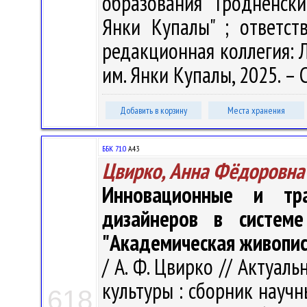
образования "Гродненск
Янки Купалы" ; ответст
редакционная коллегия: Л.
им. Янки Купалы, 2025. – 
Добавить в корзину
Места хранения
ББК 71.0
А43
Цвирко, Анна Фёдоровна
Инновационные и тр
дизайнеров в систем
"Академическая живопис
/ А. Ф. Цвирко // Актуа
культуры : сборник научн
618