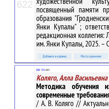
художественной куль
622
посвященный памяти пр
образования "Гродненск
Янки Купалы" ; ответст
редакционная коллегия: Л.
им. Янки Купалы, 2025. – С
Добавить в корзину
Места хранения
ББК 71.0
А43
Коляго, Алла Васильевна
Методика обучения из
современные требовани
/ А. В. Коляго // Актуа