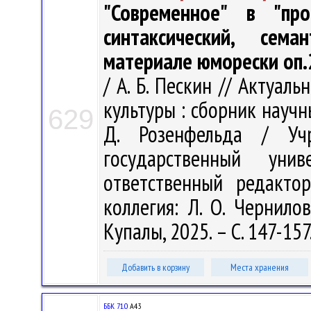
"Современное" в "пр
синтаксический, сем
материале юморески оп.
/ А. Б. Пескин // Актуа
культуры : сборник научн
629
Д. Розенфельда / Учр
государственный ун
ответственный редакто
коллегия: Л. О. Чернилов
Купалы, 2025. – С. 147-157
Добавить в корзину
Места хранения
ББК 71.0
А43