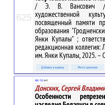
/ Э. В. Вансович /
художественной куль
625
посвященный памяти пр
образования "Гродненск
Янки Купалы" ; ответст
редакционная коллегия: Л.
им. Янки Купалы, 2025. – 
Добавить в корзину
Места хранения
ББК 71.0
А43
Донских, Сергей Владим
Особенности репрезе
наследия Беларуси в со