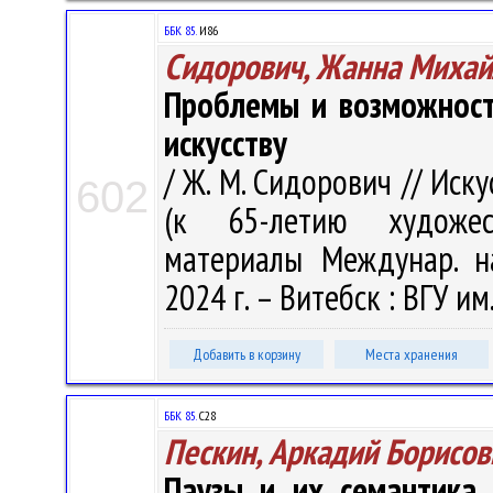
ББК 85.
И86
Сидорович, Жанна Михай
Проблемы и возможност
искусству
/ Ж. М. Сидорович // Иск
602
(к 65-летию художест
материалы Междунар. нау
2024 г. – Витебск : ВГУ им
Добавить в корзину
Места хранения
ББК 85.
С28
Пескин, Аркадий Борисов
Паузы и их семантика 