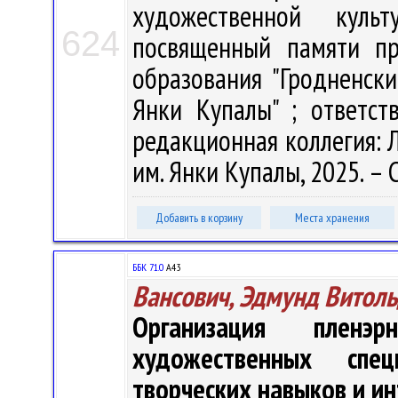
художественной куль
624
посвященный памяти пр
образования "Гродненск
Янки Купалы" ; ответст
редакционная коллегия: Л.
им. Янки Купалы, 2025. – С
Добавить в корзину
Места хранения
ББК 71.0
А43
Вансович, Эдмунд Витол
Организация пленэ
художественных спе
творческих навыков и и