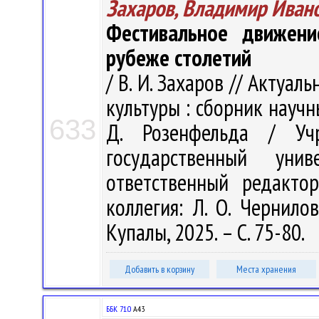
Захаров, Владимир Иван
Фестивальное движени
рубеже столетий
/ В. И. Захаров // Акту
культуры : сборник научн
633
Д. Розенфельда / Учр
государственный ун
ответственный редакто
коллегия: Л. О. Чернилов
Купалы, 2025. – С. 75-80.
Добавить в корзину
Места хранения
ББК 71.0
А43