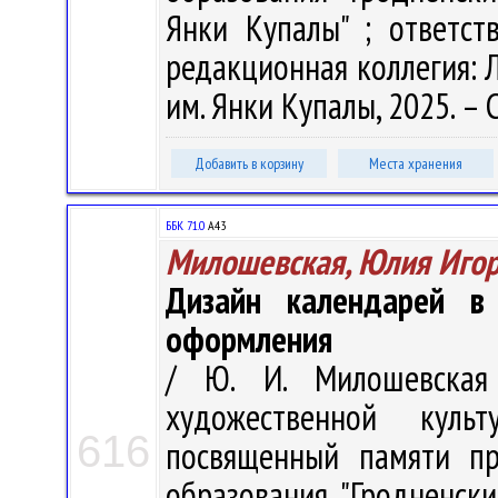
Янки Купалы" ; ответст
редакционная коллегия: Л.
им. Янки Купалы, 2025. – 
Добавить в корзину
Места хранения
ББК 71.0
А43
Милошевская, Юлия Иго
Дизайн календарей в 
оформления
/ Ю. И. Милошевская
художественной куль
616
посвященный памяти пр
образования "Гродненск