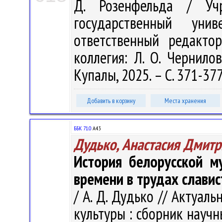
Д. Розенфельда / Учр
государственный ун
ответственный редакто
коллегия: Л. О. Чернилов
Купалы, 2025. – С. 371-377
Добавить в корзину
Места хранения
ББК 71.0
А43
Дудько, Анастасия Дмит
История белорусской м
времени в трудах слави
/ А. Д. Дудько // Актуа
культуры : сборник научн