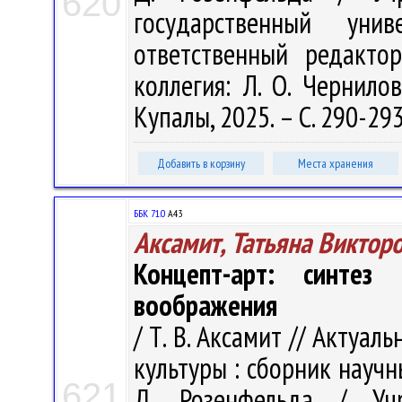
620
государственный ун
ответственный редакто
коллегия: Л. О. Чернилов
Купалы, 2025. – С. 290-29
Добавить в корзину
Места хранения
ББК 71.0
А43
Аксамит, Татьяна Виктор
Концепт-арт: синтез
воображения
/ Т. В. Аксамит // Акту
культуры : сборник научн
621
Д. Розенфельда / Учр