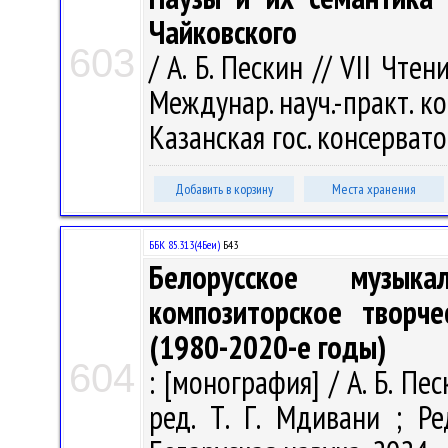
Чайковского
603
/ А. Б. Пескин // VII Чтен
Междунар. науч.-практ. кон
Казанская гос. консерватор
Добавить в корзину
Места хранения
ББК 85.313(4Беи)
Б43
Белорусское музыка
композиторское творче
(1980-2020-е годы)
604
: [монография] / А. Б. Песк
ред. Т. Г. Мдивани ; Ре