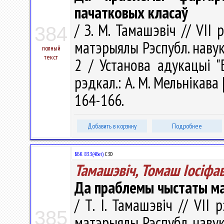
пачатковых класаў
/ З. М. Тамашэвіч // VII 
384
матэрыялы Рэспубл. навук. к
полный
текст
2 / Установа адукацыі "Б
рэдкал.: А. М. Мельнікава [
164-166.
Добавить в корзину
Подробнее
ББК 83.3(4Беі)
С30
Тамашэвіч, Томаш Іосіфав
Да праблемы чыстаты м
/ Т. І. Тамашэвіч // VII 
385
матэрыялы Рэспубл. навук. к