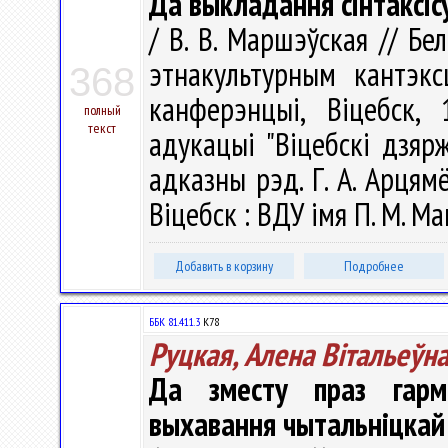
Да выкладання сінтаксісу
/ В. В. Маршэўская // Бе
этнакультурным кантэксц
368
канферэнцыі, Віцебск,
полный
текст
адукацыі "Віцебскі дзяр
адказны рэд. Г. А. Арцямё
Віцебск : ВДУ імя П. М. Ма
Добавить в корзину
Подробнее
ББК 81.411.3
К78
Руцкая, Алена Вiтальеўн
Да зместу праз гарм
выхавання чытальніцкай