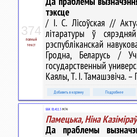
Да праблемы вызначэнн
тэксце
/ І. С. Лісоўская // А
374
літаратуры ў сярэдн
полный
рэспубліканскай навуков
текст
Гродна, Беларусь / Уч
государственный университ
Каялы, Т. І. Тамашэвіча. – 
Добавить в корзину
Подробнее
ББК 81.411.3
М74
Памецька, Ніна Казіміра
Да праблемы вызначэ