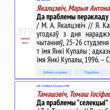
Якалцэвіч, Марыя Антона
Да праблемы перакладу 
/ М. А. Якалцэвіч // Я. К
379
угодкаў з дня нараджэ
полный
чытанняў, 25-26 студзеня 1
текст
т імя Янкі Купалы ; адказ
імя Янкі Купалы, 1996. – С
Добавить в корзину
Подробнее
ББК 83.3(4Беі)6-8 Купала Я.
Р96
Тамашэвіч, Томаш Іосіфав
Да праблемы "селекцыі" 