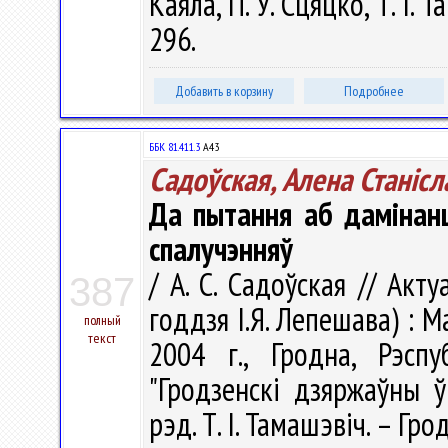
Каяла, П. У. Сцяцко, Т. І. 
296.
Добавить в корзину
Подробнее
ББК 81.411.3
А43
Садоўская, Алена Станiсл
Да пытання аб дамінанц
спалучэнняў
/ А. С. Садоўская // Ак
387
годдзя І.Я. Лепешава) : М
полный
текст
2004 г., Гродна, Рэсп
"Гродзенскі дзяржаўны ў
рэд. Т. І. Тамашэвіч. – Гро