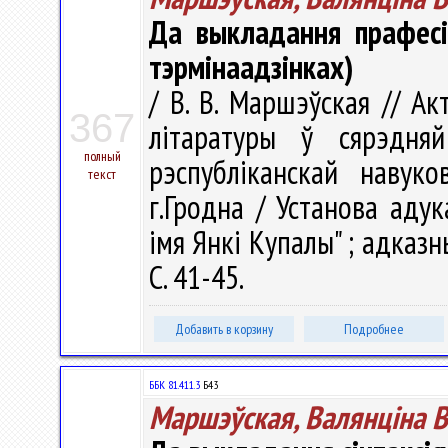
Да выкладання прафесі
тэрмінаадзінках)
/ В. В. Маршэўская // А
367
літаратуры ў сярэдн
полный
рэспубліканскай навуко
текст
г.Гродна / Установа адук
імя Янкі Купалы" ; адказны 
С. 41-45.
Добавить в корзину
Подробнее
ББК 81.411.3
Б43
Маршэўская, Валянцiна В