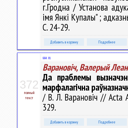
г.Гродна / Установа адук
імя Янкі Купалы" ; адказны 
С. 24-29.
Добавить в корзину
Подробнее
ББК 81
Варановіч, Валерый Леан
Да праблемы вызначэнн
372
марфалагічна раўназнач
полный
/ В. Л. Варановіч // Acta
текст
329.
Добавить в корзину
Подробнее