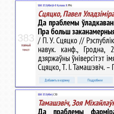
ББК 83.3(4Беі)6-8 Купала Я.
Р96
Сцяцко, Павел Уладзiмiра
Да праблемы ўладкаванн
Пра больш заканамерныя
383
/ П. У. Сцяцко // Рэспубл
полный
навук. канф., Гродна, 
текст
дзяржаўны ўнiверсітэт iмя Я
Сцяцко, Т. І. Тамашэвіч. – 
Добавить в корзину
Подробнее
ББК 83.3(4Беі)
С30
Тамашэвіч, Зоя Міхайлаў
Да праблемы фармір