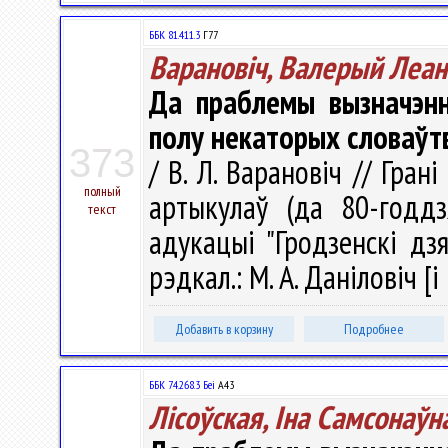
ББК 81.411.3
Г77
Варановіч, Валерый Леан
Да праблемы вызначэнн
полу некаторых словаўт
373
/ В. Л. Варановіч // Гран
полный
артыкулаў (да 80-годдз
текст
адукацыі "Гродзенскі дз
рэдкал.: М. А. Даніловіч [і 
Добавить в корзину
Подробнее
ББК 74.268.3 Беі
А43
Лісоўская, Іна Самсонаўн