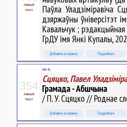
полный
Паўла Уладзіміравіча Сц
текст
дзяржаўны ўніверсітэт ім
Кавальчук ; рэдакцыйная кал
ГрДУ імя Янкі Купалы, 2025
Добавить в корзину
Подробнее
ББК 81.
Сцяцко, Павел Уладзiмiра
354
Грамада - Абшчына
полный
/ П. У. Сцяцко // Роднае сл
текст
Добавить в корзину
Подробнее