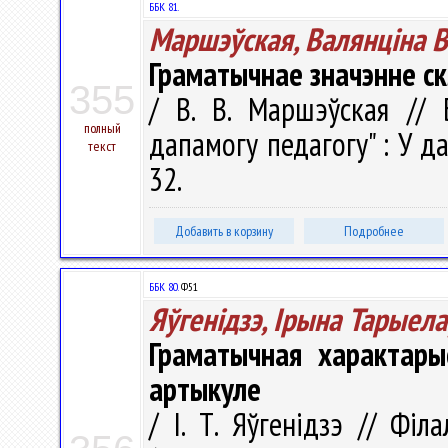
ББК 81.
Маршэўская, Валянцiна В
Граматычнае значэнне с
355
/ В. В. Маршэўская // Б
полный
дапамогу педагогу" : У да
текст
32.
Добавить в корзину
Подробнее
ББК 80.
Ф51
Яўгенідзэ, Ірына Тарыел
Граматычная характары
артыкуле
/ І. Т. Яўгенідзэ // Фі