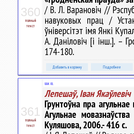
/ В. Л. Варановіч // Рэсп
360
навуковых прац / Уста
полный
текст
ўніверсітэт імя Янкі Купалы
А. Даніловіч [і інш.]. – 
174-180.
Добавить в корзину
Подробнее
ББК 81.
Лепешаў, Iван Якаўлевiч
Грунтоўна пра агульнае м
361
Агульнае мовазнаўства 
полный
Куляшова, 2006.- 416 с.
текст