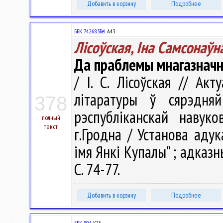
Добавить в корзину
Подробнее
ББК 74.268.3Беі
А43
Лісоўская, Іна Самсонаўн
Да праблемы мнагазначн
/ І. С. Лісоўская // А
літаратуры ў сярэдн
378
рэспубліканскай навуко
полный
текст
г.Гродна / Установа адук
імя Янкі Купалы" ; адказны 
С. 74-77.
Добавить в корзину
Подробнее
ББК 80.4
К26