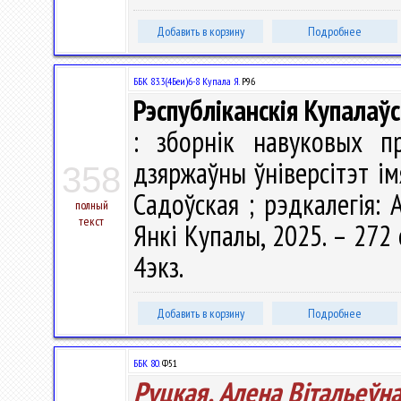
Добавить в корзину
Подробнее
ББК 83.3(4Беи)6-8 Купала Я.
Р96
Рэспубліканскія Купалаўс
: зборнік навуковых п
дзяржаўны ўніверсітэт ім
358
Садоўская ; рэдкалегія: А
полный
текст
Янкі Купалы, 2025. – 272 с
4экз.
Добавить в корзину
Подробнее
ББК 80.
Ф51
Руцкая, Алена Вiтальеўн