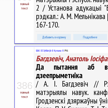
полный
2 / Установа адукацыі "Б
текст
рэдкал.: А. М. Мельнікава [
167-170.
Добавить в корзину
Подробнее
ББК 83.3(4Беі)6-8 Купала Я.
Р96
Багдзевіч, Анатоль Іосіфа
Да пытання аб выв
дзеепрыметніка
/ А. I. Багдзевіч // Р
386
матэрыялы навук. канф
полный
текст
Гродзенскi дзяржаўны ўнiве