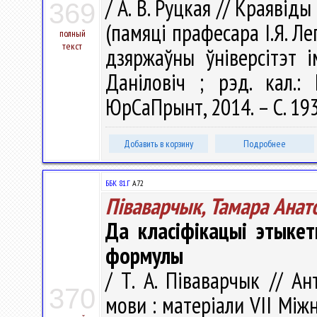
/ А. В. Руцкая // Краявіды
369
(памяці прафесара І.Я. Ле
полный
текст
дзяржаўны ўніверсітэт і
Даніловіч ; рэд. кал.: 
ЮрСаПрынт, 2014. – С. 19
Добавить в корзину
Подробнее
ББК 81.Г
А72
Піваварчык, Тамара Анат
Да класіфікацыі этыкет
формулы
/ Т. А. Піваварчык // А
370
мови : матерiали VII Мiж