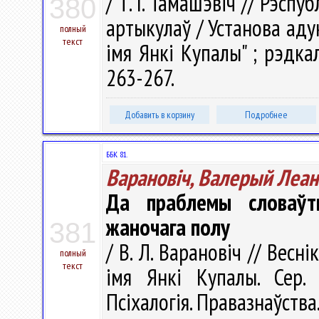
/ Т. І. Тамашэвіч // Рэспуб
380
артыкулаў / Установа аду
полный
текст
імя Янкі Купалы" ; рэдкал.
263-267.
Добавить в корзину
Подробнее
ББК 81.
Варановіч, Валерый Леан
Да праблемы словаўт
жаночага полу
381
/ В. Л. Варановіч // Весн
полный
текст
імя Янкі Купалы. Сер. 1
Псіхалогія. Правазнаўства.