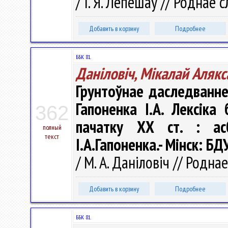
/ I. Я. Лепешаў // Роднае с
Добавить в корзину
Подробнее
ББК 81.
Даніловіч, Мікалай Алякс
Грунтоўнае даследванне 
Гапоненка І.А. Лексіка
362
пачатку ХХ ст. : асб
полный
текст
І.А.Гапоненка.- Мінск: БДУ
/ М. А. Даніловіч // Роднае
Добавить в корзину
Подробнее
ББК 81.