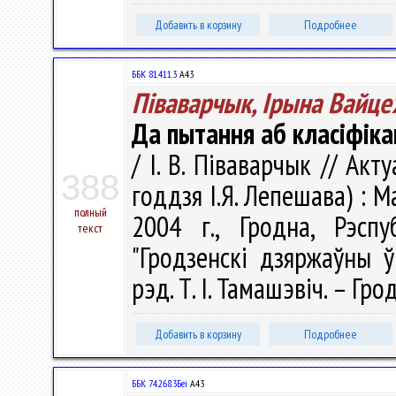
Добавить в корзину
Подробнее
ББК 81.411.3
А43
Піваварчык, Ірына Вайце
Да пытання аб класіфіка
/ І. В. Піваварчык // Ак
388
годдзя І.Я. Лепешава) : М
полный
2004 г., Гродна, Рэсп
текст
"Гродзенскі дзяржаўны ў
рэд. Т. І. Тамашэвіч. – Гро
Добавить в корзину
Подробнее
ББК 74.268.3Беі
А43