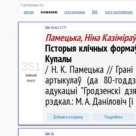
Сортировка по:
автору
названию
году издания
ББК
дате поступления
ББК 81.411.3
Г77
Памецька, Ніна Казіміра
Гісторыя клічных формаў
Купалы
351
/ Н. К. Памецька // Грані
полный
артыкулаў (да 80-годдз
текст
адукацыі "Гродзенскі дз
рэдкал.: М. А. Даніловіч [і
Добавить в корзину
Подробнее
ББК 81