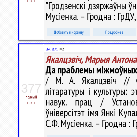
текст
"Гродзенскі дзяржаўны ўні
Мусіенка. – Гродна : ГрДУ,
Добавить в корзину
Подробнее
ББК 81.41
Ф42
Якалцэвіч, Марыя Антона
Да праблемы міжмоўных с
/ М. А. Якалцэвіч // 
377
літаратуры і культуры: эт
полный
навук. прац / Устано
текст
ўніверсітэт імя Янкі Купал
С.Ф. Мусіенка. – Гродна : 