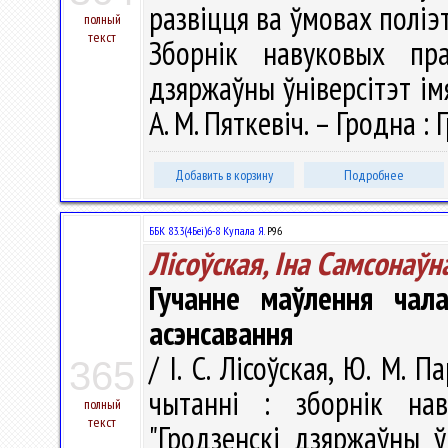
развіцця ва ўмовах поліэ
полный
текст
Зборнік навуковых пра
дзяржаўны ўніверсітэт імя
А. М. Пяткевіч. – Гродна : 
Добавить в корзину
Подробнее
ББК 83.3(4Беі)6-8 Купала Я.
Р96
Лісоўская, Іна Самсонаўн
Гучанне маўлення чал
асэнсавання
/ І. С. Лісоўская, Ю. М. 
365
чытанні : зборнік нав
полный
текст
"Гродзенскі дзяржаўны ў