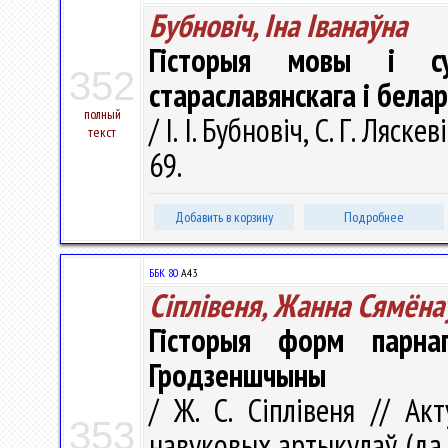
Бубновіч, Іна Іванаўна
Гісторыя мовы і суч
352
стараславянскага і бела
полный
/ І. І. Бубновіч, С. Г. Ляск
текст
69.
Добавить в корзину
Подробнее
ББК 80
А43
Сіплівеня, Жанна Сямёна
Гісторыя форм парна
Гродзеншчыны
/ Ж. С. Сіплівеня // Ак
353
навуковых артыкулаў (да