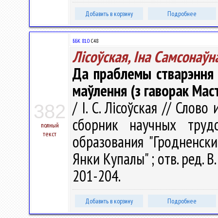
Добавить в корзину
Подробнее
ББК 81.0
С48
Лісоўская, Іна Самсонаўн
Да праблемы стварэння 
маўлення (з гаворак Ма
/ І. С. Лісоўская // Слов
382
сборник научных труд
полный
текст
образования "Гродненск
Янки Купалы" ; отв. ред. В.
201-204.
Добавить в корзину
Подробнее