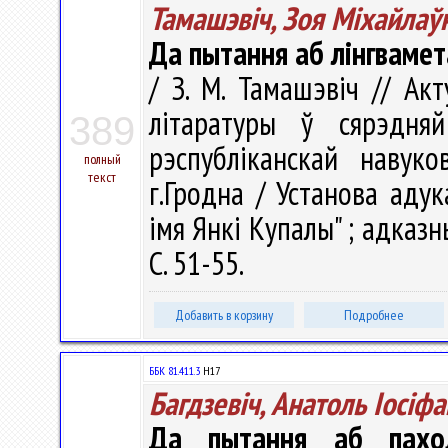
Тамашэвіч, Зоя Міхайлаў
Да пытання аб лінгваме
/ З. М. Тамашэвіч // А
літаратуры ў сярэдн
389
рэспубліканскай навуко
полный
текст
г.Гродна / Установа адук
імя Янкі Купалы" ; адказны 
С. 51-55.
Добавить в корзину
Подробнее
ББК 81.411.3
Н17
Багдзевіч, Анатоль Іосіфа
Да пытання аб паход