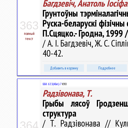
Багдзевіч, Анатоль Іосіфа
Грунтоўны тэрміналагічны 
Руска-беларускі фізічны с
363
П.Сцяцко.- Гродна, 1999 /
полный
текст
/ А. I. Багдзевіч, Ж. С. Сі
40-42.
Добавить в корзину
Подробнее
ББК 63.3(4Беі)-7
К90
Радзівонава, Т.
Грыбы лясоў Гродзен
структура
/ Т. Радзівонава // Кул
364