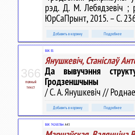
рэд. Д. М. Лебядзевіч ; р
ЮрСаПрынт, 2015. – С. 23
Добавить в корзину
Подробнее
ББК 81
Янушкевіч, Станіслаў Ант
Да вывучэння структ
366
Гродзеншчыны
полный
текст
/ С. А. Янушкевіч // Роднае
Добавить в корзину
Подробнее
ББК 74.268.3Беі
А43
Маршэўская, Валянцiна В