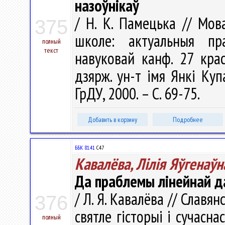
назоўнікаў
/ Н. К. Памецька // Мов
375
школе: актуальныя пр
полный
текст
навуковай канф. 27 крас
дзярж. ун-т імя Янкі Купа
ГрДУ, 2000. – С. 69-75.
Добавить в корзину
Подробнее
ББК 81.41
С47
Кавалёва, Лілія Яўгенаўн
Да праблемы лінейнай д
/ Л. Я. Кавалёва // Славян
376
святле гісторыі і сучасна
полный