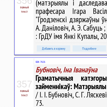
356
(матэрыялы і даследаван
полный
прафесара Ігара Васі
текст
"Гродзенскі дзяржаўны ўні
А. Даніловіч, А. Э. Сабуць ;
: ГрДУ імя Янкі Купалы, 20
Добавить в корзину
Подробнее
ББК 74.26
Бубновіч, Іна Іванаўна
Граматычныя катэгоры
357
займеннікаў: Матэрыялы
полный
/ І. І. Бубновіч, С. Г. Ляск
текст
73.