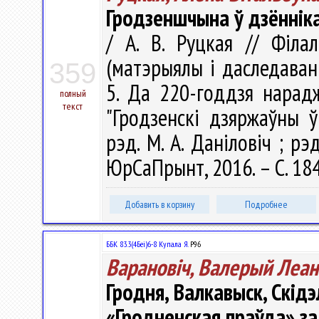
Гродзеншчына ў дзённік
/ А. В. Руцкая // Філа
(матэрыялы і даследаванн
359
5. Да 220-годдзя нарад
полный
текст
"Гродзенскі дзяржаўны ў
рэд. М. А. Даніловіч ; рэд
ЮрСаПрынт, 2016. – С. 18
Добавить в корзину
Подробнее
ББК 83.3(4Беі)6-8 Купала Я.
Р96
Варановіч, Валерый Леан
Гродня, Валкавыск, Скідэ
«Гродненская праўда» за