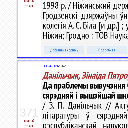
полный
1998 р. / Ніжинський дер
текст
Гродзенскi дзяржаўны ўн
колегія А. С. Біла [и др.] 
Ніжин; Гродно : ТОВ Наука
Добавить в корзину
Подробнее
ББК 74.268.3Беі
А43
Данільчык, Зінаіда Пятро
Да праблемы вывучэння 
сярэдняй і вышэйшай шк
/ З. П. Данільчык // А
371
літаратуры ў сярэдн
полный
рэспубліканскай навуко
текст