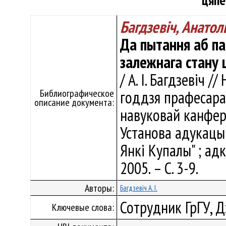
цяпе
Багдзевіч, Анатол
Да пытання аб па
залежнага стану 
/ А. I. Багдзевіч 
Библиографическое
годдзя прафесара
описание документа:
навуковай канферэ
Установа адукацыі
Янкі Купалы" ; адка
2005. – С. 3-9.
Авторы:
Багдзевіч А. I.
Сотрудник ГрГУ, 
Ключевые слова: