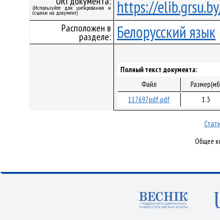
URI документа:
https://elib.grsu.
(Используйте для цитирования и
ссылки на документ)
Расположен в
Белорусский язык
разделе:
Полный текст документа:
Файл
Размер(мб
117697pdf.pdf
1.3
Стати
Общее ко