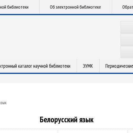
чной библиотеки
Об электронной библиотеке
Обрат
ктронный каталог научной библиотеки
ЭУМК
Периодические
язык
Белорусский язык