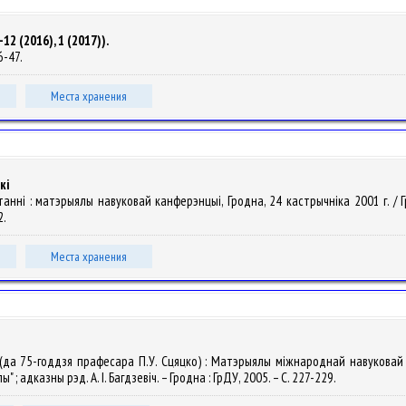
2 (2016), 1 (2017)).
46-47.
Места хранения
кі
ытанні : матэрыялы навуковай канферэнцыі, Гродна, 24 кастрычнiка 2001 г. / Г
2.
Места хранения
кі (да 75-годдзя прафесара П.У. Сцяцко) : Матэрыялы міжнароднай навуковай
; адказны рэд. А. I. Багдзевiч. – Гродна : ГрДУ, 2005. – С. 227-229.