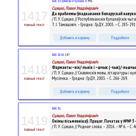
ББК 83.3(4Беі)6-8 Купала Я.
Р96
Сцяцко, Павел Уладзiмiравiч
1417
Да праблемы ўладкавання беларускай навуков
/ П. У. Сцяцко // Рэспубліканскія Купалаўскія чыта
Т. І. Тамашэвіч. – Гродна : ГрДУ, 2003. – С. 285-291
полный текст
Добавить в корзину
Подробнее
ББК 81.41
С47
Сцяцко, Павел Уладзiмiравiч
1418
Фарманты –нік/-льнік і –шчык (-чык)/-льшч
/ П. У. Сцяцко // Славянскія мовы, літаратуры і к
Мусіенка. – Гродна : ГрДУ, 2003. – С. 266-269.
полный текст
Добавить в корзину
Подробнее
ББК 81.
Сцяцко, Павел Уладзiмiравiч
1419
Онімы пісьменнікаў. Працяг. Пачатак у №№ 3 -
/ П. У. Сцяцко // Роднае слова. – 2016. – № 6. – С. 4
полный текст