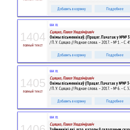
Добавить в корзину
Подробнее
ББК 81.
Сцяцко, Павел Уладзiмiравiч
1404
Онімы пісьменнікаў. (Працяг. Пачатак у №№ 3 - 
/ П. У. Сцяцко // Роднае слова. – 2017. – № 1. – С. 4
полный текст
Добавить в корзину
Подробнее
ББК 81.
Сцяцко, Павел Уладзiмiравiч
1405
Онімы пісьменнікаў (Працяг. Пачатак у №№ 3-1
/ П. У. Сцяцко // Роднае слова. – 2017. – № 6. – С. 3
полный текст
Добавить в корзину
Подробнее
ББК 81.
Сцяцко, Павел Уладзiмiравiч
1406
Займеннікі які, што, каторы ў складаным сказ