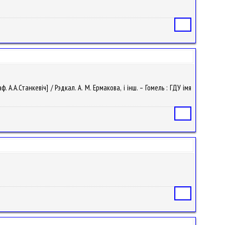
Статья
А.А.Станкевіч] / Рэдкал. А. М. Ермакова, і інш. – Гомель : ГДУ імя
Статья
Статья