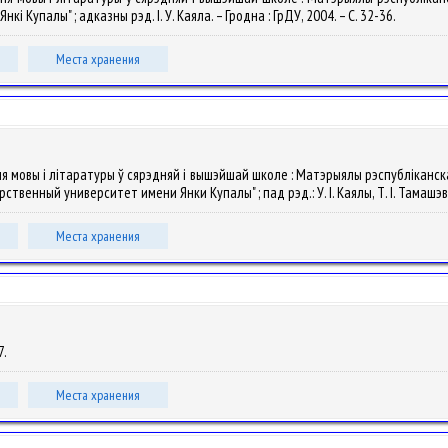
і Купалы" ; адказны рэд. І. У. Каяла. – Гродна : ГрДУ, 2004. – С. 32-36.
Места хранения
ня мовы і літаратуры ў сярэдняй і вышэйшай школе : Матэрыялы рэспубліканска
енный университет имени Янки Купалы" ; пад рэд.: У. І. Каялы, Т. І. Тамашэвіча
Места хранения
7.
Места хранения