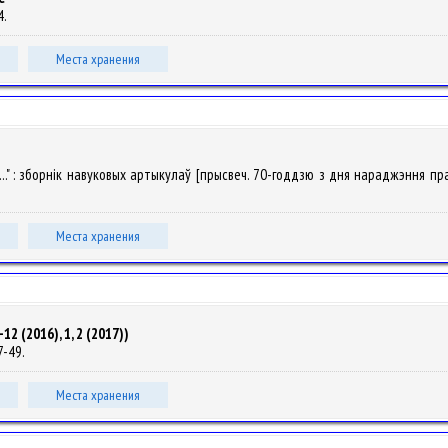
4.
Места хранения
..." : зборнік навуковых артыкулаў [прысвеч. 70-годдзю з дня нараджэння праф. 
Места хранения
2 (2016), 1, 2 (2017))
47-49.
Места хранения