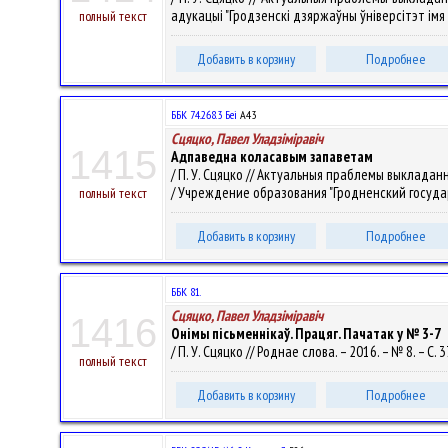
адукацыі "Гродзенскі дзяржаўны ўніверсітэт імя Янк
полный текст
Добавить в корзину
Подробнее
ББК 74.268.3 Беі
А43
Сцяцко, Павел Уладзiмiравiч
1415
Адпаведна коласавым запаветам
/ П. У. Сцяцко // Актуальныя праблемы выкладан
/ Учреждение образования "Гродненский государств
полный текст
Добавить в корзину
Подробнее
ББК 81.
Сцяцко, Павел Уладзiмiравiч
1416
Онімы пісьменнікаў. Працяг. Пачатак у № 3-7
/ П. У. Сцяцко // Роднае слова. – 2016. – № 8. – С. 3
полный текст
Добавить в корзину
Подробнее