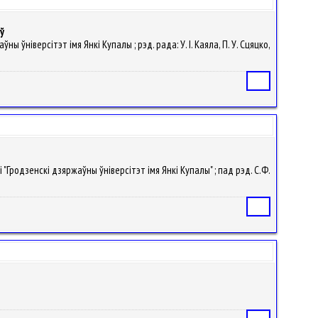
ў
ны ўнiверсітэт iмя Янкі Купалы ; рэд. рада: У. I. Каяла, П. У. Сцяцко,
Статья
ыі "Гродзенскі дзяржаўны ўніверсітэт імя Янкі Купалы" ; пад рэд. С.Ф.
Статья