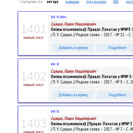
Сортировка по:
автору
названию
году издания
ББК
дате
ББК 81.(4Беі)
Сцяцко, Павел Уладзiмiравiч
1401
Онімы пісьменнікаў. Працяг. Пачатак у №№3-12 
/ П. У. Сцяцко // Роднае слова. – 2017. – № 11. – С. 
полный текст
Добавить в корзину
Подробнее
ББК 81.
Сцяцко, Павел Уладзiмiравiч
1402
Онімы пісьменнікаў. Працяг. Пачатак у №№ 3-12 
/ П. У. Сцяцко // Роднае слова. – 2017. – № 9. – С. 
полный текст
Добавить в корзину
Подробнее
ББК 81.
Сцяцко, Павел Уладзiмiравiч
1403
Онімы пісьменнікаў (Працяг. Пачатак у №№ 3 - 12
/ П. У. Сцяцко // Роднае слова. – 2017. – № 7. – С. 4
полный текст