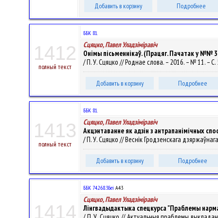
Добавить в корзину
Подробнее
ББК 81.
Сцяцко, Павел Уладзiмiравiч
1412
Онімы пісьменнікаў. (Працяг. Пачатак у №№ 3
/ П. У. Сцяцко // Роднае слова. – 2016. – № 11. – С.
полный текст
Добавить в корзину
Подробнее
ББК 81.
Сцяцко, Павел Уладзiмiравiч
1413
Акцэнтаванне як адзін з антрапанімічных сп
/ П. У. Сцяцко // Веснік Гродзенскага дзяржаўнага 
полный текст
Добавить в корзину
Подробнее
ББК 74.268.3Беі
А43
Сцяцко, Павел Уладзiмiравiч
1414
Лінгвадыдактыка спецкурса "Праблемы нарма
/ П. У. Сцяцко // Актуальныя праблемы выкладан