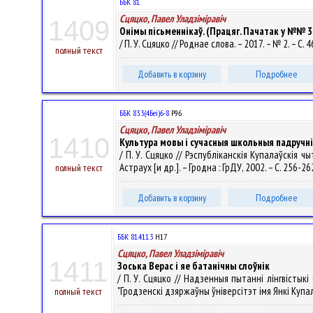
ББК 81.
Сцяцко, Павел Уладзiмiравiч
1409
Онімы пісьменнікаў. (Працяг. Пачатак у №№ 3-1
/ П. У. Сцяцко // Роднае слова. – 2017. – № 2. – С. 
полный текст
Добавить в корзину
Подробнее
ББК 83.3(4Беі)6-8
Р96
Сцяцко, Павел Уладзiмiравiч
1410
Культура мовы і сучасныя школьныя падручні
/ П. У. Сцяцко // Рэспубліканскія Купалаўскія ч
Астраух [и др.]. – Гродна : ГрДУ, 2002. – С. 256-26
полный текст
Добавить в корзину
Подробнее
ББК 81.411.3
Н17
Сцяцко, Павел Уладзiмiравiч
1411
Зоська Верас і яе батанічны слоўнік
/ П. У. Сцяцко // Надзенныя пытанні лінгвісты
"Гродзенскі дзяржаўны ўніверсітэт імя Янкі Купалы" 
полный текст