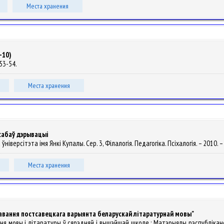
Места хранения
-10)
 53-54.
Места хранения
осабаў дэрывацыі
ўніверсітэта імя Янкі Купалы. Сер. 3, Філалогія. Педагогіка. Псіхалогія. – 2010. – 
Места хранения
вання постсавецкага варыянта беларускай літаратурнай мовы"
ня мовы і літаратуры ў сярэдняй і вышэйшай школе : Матэрыялы рэспубліканск