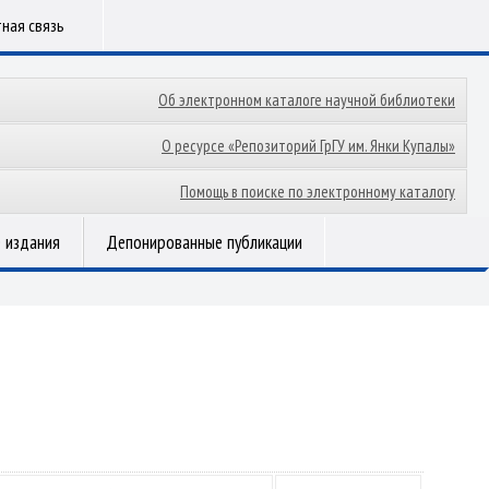
ная связь
Об электронном каталоге научной библиотеки
О ресурсе «Репозиторий ГрГУ им. Янки Купалы»
Помощь в поиске по электронному каталогу
 издания
Депонированные публикации