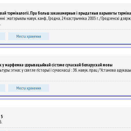
ай тэрміналогіі. Пра больш заканамерныя і прыдатныя варыянты тэрміна
нні : матэрыялы навук. канф., Гродна, 24 кастрычніка 2003 г. / Гродзенскi дзяржаў
.
Места хранения
ык у марфемна-дэрывацыйнай сістэме сучаснай беларускай мовы
ультуры: этнас у святле гісторыі і сучаснасці : Зб. навук. прац / Установа адукац
Места хранения
 5
6.