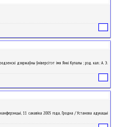
Статья
родзенскi дзяржаўны ўнiверсітэт iмя Янкі Купалы ; рэд. кал.: А. Э.
Статья
 канферэнцыі, 11 сакавіка 2005 года, Гродна / Установа адукацыі