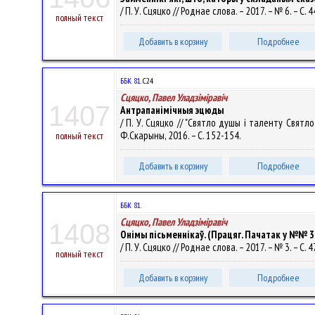
/ П. У. Сцяцко // Роднае слова. – 2017. – № 6. – С. 4
полный текст
Добавить в корзину
Подробнее
ББК 81.
С24
Сцяцко, Павел Уладзiмiравiч
1407
Антрапанімічныя эцюды
/ П. У. Сцяцко // "Святло душы і таленту Святло
Ф.Скарыны, 2016. – С. 152-154.
полный текст
Добавить в корзину
Подробнее
ББК 81.
Сцяцко, Павел Уладзiмiравiч
1408
Онімы пісьменнікаў. (Працяг. Пачатак у №№ 3-1
/ П. У. Сцяцко // Роднае слова. – 2017. – № 3. – С. 
полный текст
Добавить в корзину
Подробнее