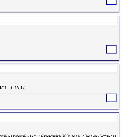
Статья
Статья
№ 1. – С. 15-17.
Статья
ай навуковай канф., 16 красавіка 2004 года., г.Гродна / Установа