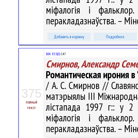
міфалогія і фальклор
перакладазнаўства. – Мінс
Добавить в корзину
Подробнее
ББК 83.3(0)
С47
Смирнов, Александр Сем
Романтическая ирония в
/ А. С. Смирнов // Славян
375
матэрыялы III Мiжнародн
полный
лістапада 1997 г:: у 2 
текст
міфалогія і фальклор
перакладазнаўства. – Мінс