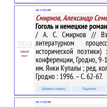
ББК 83.3(0)
В40
Смирнов, Александр Сем
Гоголь и немецкие роман
/ А. С. Смирнов // В
литературном проце
359
исторической поэтики)
полный
текст
конференции, Гродно, 9-12
им. Янки Купалы ; ред. кол.
Гродно : 1996. – С. 62-67.
Добавить в корзину
Подробнее
ББК 83.3(0)
В40