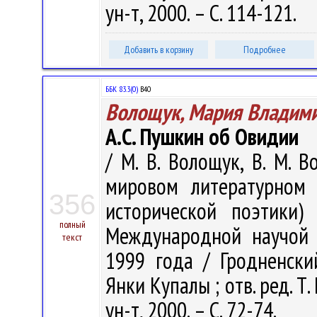
ун-т, 2000. – С. 114-121.
Добавить в корзину
Подробнее
ББК 83.3(0)
В40
Волощук, Мария Владим
А.С. Пушкин об Овидии
/ М. В. Волощук, В. М. 
мировом литературном 
356
исторической поэтики)
полный
Международной научой к
текст
1999 года / Гродненски
Янки Купалы ; отв. ред. Т.
ун-т, 2000. – С. 72-74.