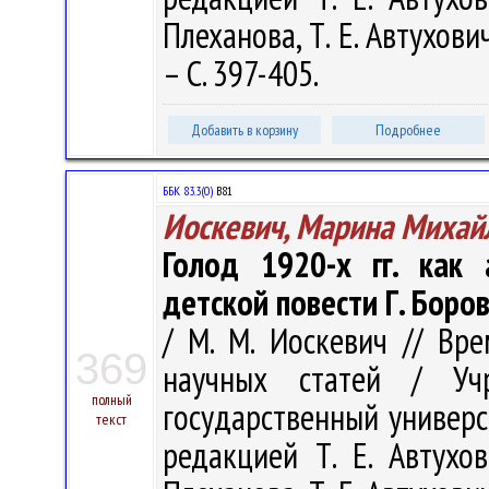
Плеханова, Т. Е. Автухови
– С. 397-405.
Добавить в корзину
Подробнее
ББК 83.3(0)
В81
Иоскевич, Марина Михай
Голод 1920-х гг. как
детской повести Г. Боро
/ М. М. Иоскевич // Вр
369
научных статей / Учр
полный
государственный универс
текст
редакцией Т. Е. Автухов