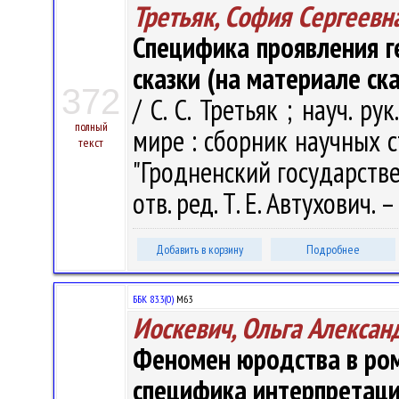
Третьяк, София Сергеевн
Специфика проявления г
сказки (на материале ск
372
/ С. С. Третьяк ; науч. ру
полный
мире : сборник научных с
текст
"Гродненский государств
отв. ред. Т. Е. Автухович.
Добавить в корзину
Подробнее
ББК 83.3(0)
М63
Иоскевич, Ольга Алексан
Феномен юродства в ром
специфика интерпретац