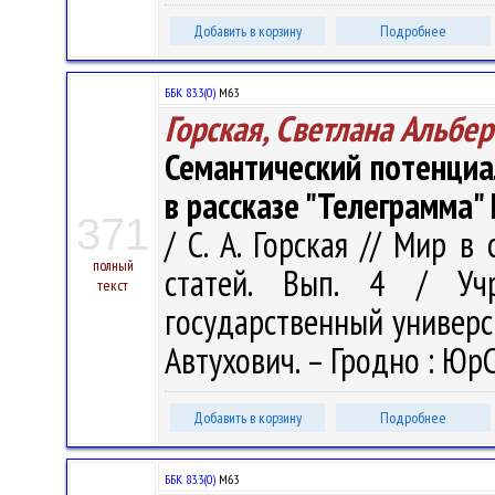
Добавить в корзину
Подробнее
ББК 83.3(0)
М63
Горская, Светлана Альбе
Семантический потенциа
в рассказе "Телеграмма" 
371
/ С. А. Горская // Мир в
полный
статей. Вып. 4 / Учр
текст
государственный университ
Автухович. – Гродно : ЮрС
Добавить в корзину
Подробнее
ББК 83.3(0)
М63