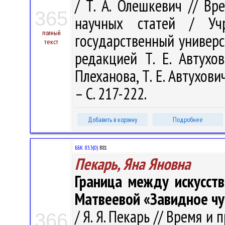
/ Т. А. Олешкевич // Вр
365
научных статей / Учр
полный
государственный универс
текст
редакцией Т. Е. Автухов
Плеханова, Т. Е. Автухови
– С. 217-222.
Добавить в корзину
Подробнее
ББК 83.3(0)
В81
Пекарь, Яна Яновна
Граница между искусст
Матвеевой «Завидное чу
/ Я. Я. Пекарь // Время и
366