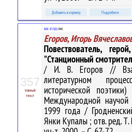
Добавить в корзину
Подробнее
ББК 83.3(0)
В40
Егоров, Игорь Вячеславо
Повествователь, геро
"Станционный смотрител
/ И. В. Егоров // Вз
литературном проце
357
исторической поэтики)
полный
текст
Международной научой к
1999 года / Гродненски
Янки Купалы ; отв. ред. Т.
ун-т, 2000. – С. 67-72.