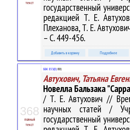
текст
государственный универс
редакцией Т. Е. Автухов
Плеханова, Т. Е. Автухови
– С. 449-456.
Добавить в корзину
Подробнее
ББК 83.3(0)
В81
Автухович, Татьяна Евге
Новелла Бальзака "Сарра
/ Т. Е. Автухович // Вр
научных статей / Учр
368
государственный универс
полный
текст
редакцией Т. Е. Автухов