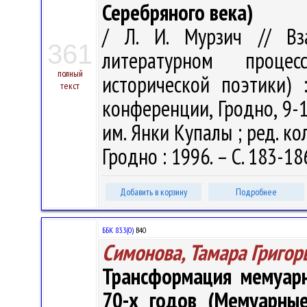
Серебряного века)
/ Л. И. Мурзич // Вз
361
литературном проце
полный
исторической поэтики)
текст
конференции, Гродно, 9-12
им. Янки Купалы ; ред. кол.
Гродно : 1996. – С. 183-18
Добавить в корзину
Подробнее
ББК 83.3(0)
В40
Симонова, Тамара Григор
Трансформация мемуарн
70-х годов (Мемуарные