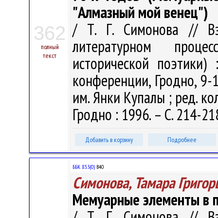
"Алмазный мой венец")
/ Т. Г. Симонова // В
362
литературном проце
полный
текст
исторической поэтики)
конференции, Гродно, 9-12
им. Янки Купалы ; ред. кол.
Гродно : 1996. – С. 214-21
Добавить в корзину
Подробнее
ББК 83.3(0)
В40
Симонова, Тамара Григор
Мемуарные элементы в п
/ Т. Г. Симонова // В