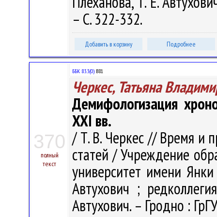
Плеханова, Т. Е. Автухови
– С. 322-332.
Добавить в корзину
Подробнее
ББК 83.3(0)
В81
Черкес, Татьяна Владими
Демифологизация хроно
XXI вв.
/ Т. В. Черкес // Время и
370
статей / Учреждение обр
полный
текст
университет имени Янки 
Автухович ; редколлегия
Автухович. – Гродно : ГрГУ