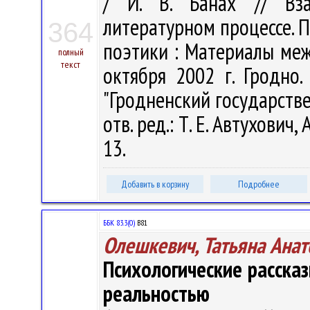
/ И. В. Банах // Вз
литературном процессе. 
364
поэтики : Материалы ме
полный
текст
октября 2002 г. Гродно.
"Гродненский государств
отв. ред.: Т. Е. Автухович, 
13.
Добавить в корзину
Подробнее
ББК 83.3(0)
В81
Олешкевич, Татьяна Анат
Психологические расска
реальностью