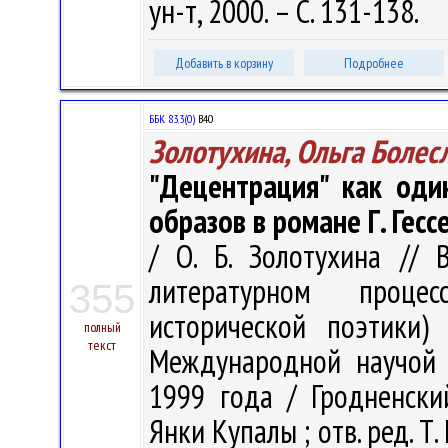
ун-т, 2000. – С. 131-138.
Добавить в корзину
Подробнее
ББК 83.3(0)
В40
Золотухина, Ольга Болес
"Децентрация" как оди
образов в романе Г. Гесс
/ О. Б. Золотухина //
литературном проце
355
исторической поэтики)
полный
текст
Международной научой к
1999 года / Гродненски
Янки Купалы ; отв. ред. Т.