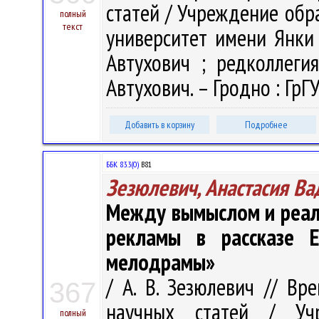
статей / Учреждение обр
полный
текст
университет имени Янки 
Автухович ; редколлегия
Автухович. – Гродно : ГрГУ
Добавить в корзину
Подробнее
ББК 83.3(0)
В81
Зезюлевич, Анастасия В
Между вымыслом и реал
рекламы в рассказе 
мелодрамы»
/ А. В. Зезюлевич // Вр
367
научных статей / Учр
полный