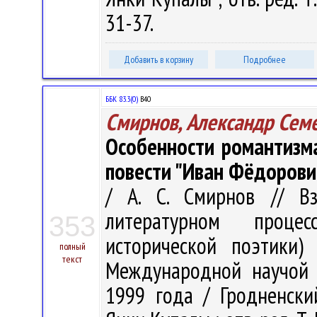
31-37.
Добавить в корзину
Подробнее
ББК 83.3(0)
В40
Смирнов, Александр Сем
Особенности романтизма 
повести "Иван Фёдорови
/ А. С. Смирнов // В
литературном проце
353
исторической поэтики)
полный
текст
Международной научой к
1999 года / Гродненски