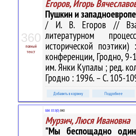
Егоров, Игорь Вячеславо
Пушкин и западноевроп
/ И. В. Егоров // Вз
литературном проце
360
исторической поэтики)
полный
текст
конференции, Гродно, 9-12
им. Янки Купалы ; ред. кол.
Гродно : 1996. – С. 105-10
Добавить в корзину
Подробнее
ББК 83.3(0)
В40
Мурзич, Люся Ивановна
"Мы беспощадно одино