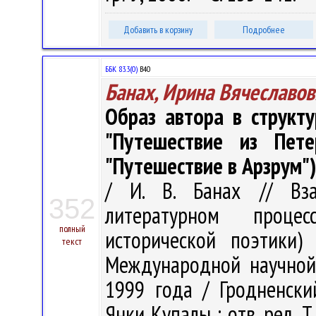
Добавить в корзину
Подробнее
ББК 83.3(0)
В40
Банах, Ирина Вячеславов
Образ автора в структ
"Путешествие из Пет
"Путешествие в Арзрум"
/ И. В. Банах // Вз
352
литературном проце
полный
исторической поэтики)
текст
Международной научной 
1999 года / Гродненски
Янки Купалы ; отв. ред. Т.