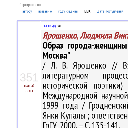
Сортировка по:
автору
названию
году издания
ББК
дате поступления
ББК 83.3(0)
В40
Ярошенко, Людмила Вик
Образ города-женщины 
Москва"
/ Л. В. Ярошенко // В
литературном проце
351
исторической поэтики)
полный
текст
Международной научной 
1999 года / Гродненски
Янки Купалы ; ответственн
ГрГУ, 2000. – С. 135-141.