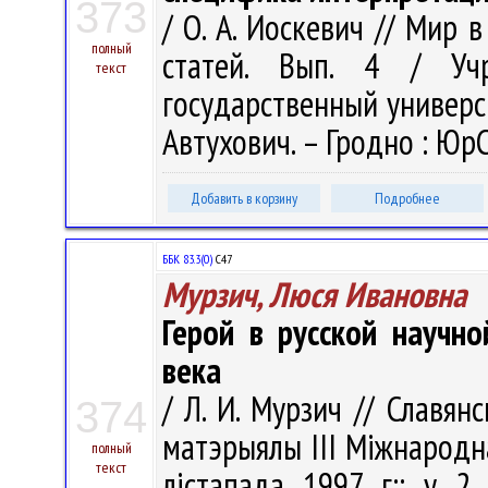
373
/ О. А. Иоскевич // Мир 
полный
статей. Вып. 4 / Учр
текст
государственный университ
Автухович. – Гродно : ЮрС
Добавить в корзину
Подробнее
ББК 83.3(0)
С47
Мурзич, Люся Ивановна
Герой в русской научн
века
/ Л. И. Мурзич // Славян
374
матэрыялы III Мiжнародн
полный
текст
лістапада 1997 г:: у 2 