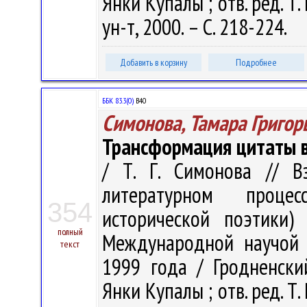
Янки Купалы ; отв. ред. Т.
ун-т, 2000. – С. 218-224.
Добавить в корзину
Подробнее
ББК 83.3(0)
В40
Симонова, Тамара Григор
Трансформация цитаты в
/ Т. Г. Симонова // В
литературном проце
354
исторической поэтики)
полный
Международной научой к
текст
1999 года / Гродненски
Янки Купалы ; отв. ред. Т.