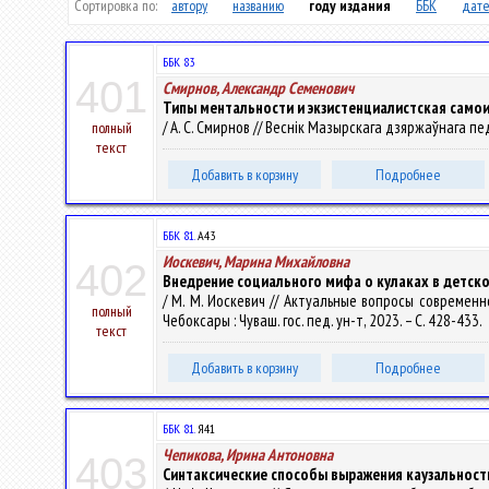
Сортировка по:
автору
названию
году издания
ББК
дате
ББК 83
401
Смирнов, Александр Семенович
Типы ментальности и экзистенциалистская самои
/ А. С. Смирнов // Веснік Мазырскага дзяржаўнага педа
полный
текст
Добавить в корзину
Подробнее
ББК 81.
А43
Иоскевич, Марина Михайловна
402
Внедрение социального мифа о кулаках в детско
/ М. М. Иоскевич // Актуальные вопросы современно
полный
Чебоксары : Чуваш. гос. пед. ун-т, 2023. – С. 428-433.
текст
Добавить в корзину
Подробнее
ББК 81.
Я41
Чепикова, Ирина Антоновна
403
Синтаксические способы выражения каузальности