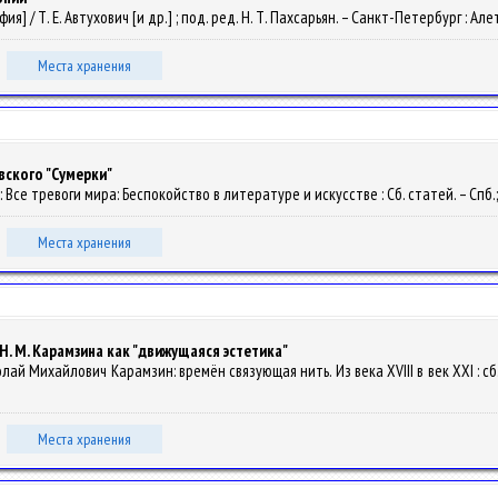
 / Т. Е. Автухович [и др.] ; под. ред. Н. Т. Пахсарьян. – Санкт-Петербург : Алете
Места хранения
вского "Сумерки"
0: Все тревоги мира: Беспокойство в литературе и искусстве : Сб. статей. – Спб.;
Места хранения
Н. М. Карамзина как "движущаяся эстетика"
олай Михайлович Карамзин: времён связующая нить. Из века XVIII в век XXI : сб.
Места хранения