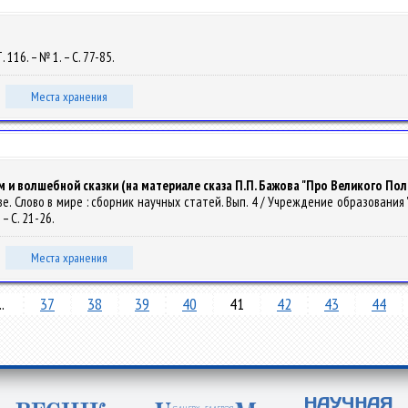
. 116. – № 1. – С. 77-85.
Места хранения
 и волшебной сказки (на материале сказа П.П. Бажова "Про Великого Пол
 в слове. Слово в мире : сборник научных статей. Вып. 4 / Учреждение образова
 – С. 21-26.
Места хранения
..
37
38
39
40
41
42
43
44