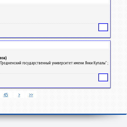
Статья
оза)
ния "Гродненский государственный университет имени Янки Купалы" ;
Статья
45
>
>>