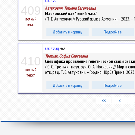
ББК 83.3
409
Автухович, Татьяна Евгеньевна
Маяковский как "гений масс"
/ Т. Е. Автухович // Русский язык в Армении. – 2023. – Т
полный
текст
Добавить в корзину
Подробнее
ББК 83.3(0)
М63
Третьяк, София Сергеевна
410
Специфика проявления генетической связи сказам
/ С. С. Третьяк ; науч. рук. О. А. Иоскевич // Мир
полный
отв. ред. Т. Е. Автухович. – Гродно : ЮрСаПринт, 2023.
текст
Добавить в корзину
Подробнее
<<
<
.