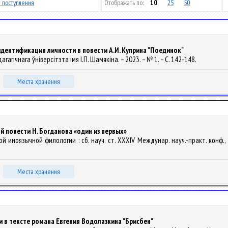
 поступления
Отображать по:
10
25
50
дентификация личности в повести А.И. Куприна "Поединок"
гагічнага ўніверсітэта імя І.П. Шамякіна. – 2023. – № 1. – С. 142-148.
Места хранения
й повести Н. Богданова «один из первых»
й иноязычной филологии : сб. науч. ст. XXXIV Междунар. науч.-практ. конф., 
Места хранения
 в тексте романа Евгения Водолазкина "Брисбен"