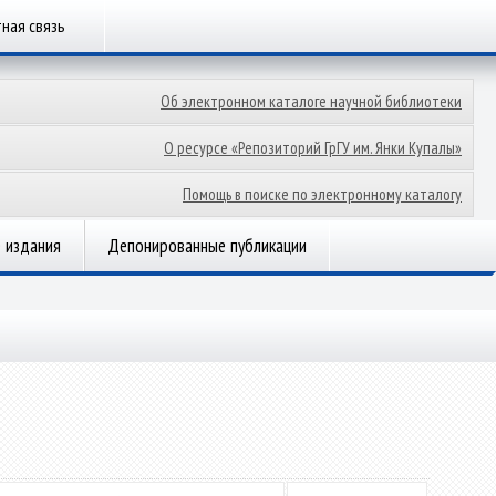
ная связь
Об электронном каталоге научной библиотеки
О ресурсе «Репозиторий ГрГУ им. Янки Купалы»
Помощь в поиске по электронному каталогу
 издания
Депонированные публикации