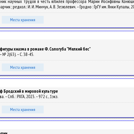
сборник научных трудов в честь юбилея профессора Марии Иосифовны Коню
рчик ; редкол.: И. И. Минчук, А. В. Зезюлевич. – Гродно : ГрГУ им. Янки Купалы, 2
Места хранения
гуры хиазма в романе Ф. Сологуба "Мелкий бес"
 № 2(63). – С. 38-45.
Места хранения
осиф Бродский в мировой культуре
а. – Спб. : РХГА, 2023. – 972 с., 1экз.
Места хранения
опии