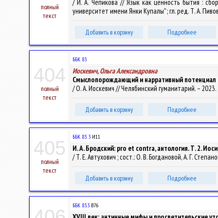
/ И. А. Чепикова // Язык как ценность бытия : 
полный
университет имени Янки Купалы" ; гл. ред. Т. А. Пивова
текст
Добавить в корзину
Подробнее
ББК 83
404
Иоскевич, Ольга Александровна
Смыслопорождающий и нарративный потенциал фи
/ О. А. Иоскевич // Челябинский гуманитарий. – 2023. –
полный
текст
Добавить в корзину
Подробнее
ББК 83. 3
И11
405
И. А. Бродский: pro et contra, антология. Т. 2. И
/ Т. Е. Автухович ; сост.: О. В. Богдановой, А. Г. Степанов
полный
текст
Добавить в корзину
Подробнее
ББК 83.3
В76
406
XVIII век: античные мифы и просветительские ут