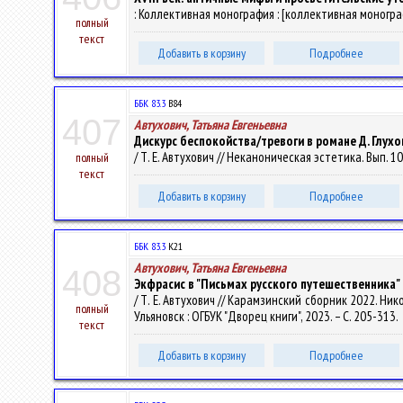
: Коллективная монография : [коллективная монография]
полный
текст
Добавить в корзину
Подробнее
ББК 83.3
В84
407
Автухович, Татьяна Евгеньевна
Дискурс беспокойства/тревоги в романе Д. Глухо
/ Т. Е. Автухович // Неканоническая эстетика. Вып. 1
полный
текст
Добавить в корзину
Подробнее
ББК 83.3
К21
Автухович, Татьяна Евгеньевна
408
Экфрасис в "Письмах русского путешественника" 
/ Т. Е. Автухович // Карамзинский сборник 2022. Ник
полный
Ульяновск : ОГБУК "Дворец книги", 2023. – С. 205-313.
текст
Добавить в корзину
Подробнее