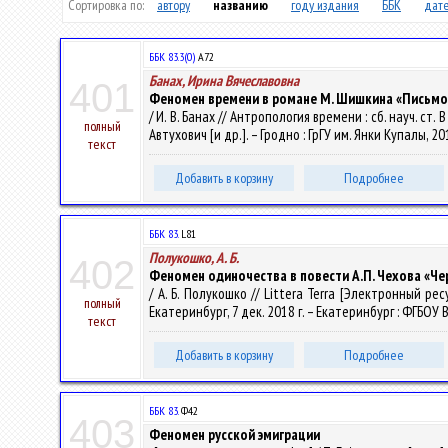
Сортировка по:
автору
названию
году издания
ББК
дате
ББК 83.3(0)
А72
Банах, Ирина Вячеславовна
401
Феномен времени в романе М. Шишкина «Письмо
/ И. В. Банах // Антропология времени : сб. науч. ст.
полный
Автухович [и др.]. – Гродно : ГрГУ им. Янки Купалы, 20
текст
Добавить в корзину
Подробнее
ББК 83.
L81
Полукошко, А. Б.
402
Феномен одиночества в повести А.П. Чехова «Ч
/ А. Б. Полукошко // Littera Terra [Электронный 
полный
Екатеринбург, 7 дек. 2018 г. – Екатеринбург : ФГБОУ В
текст
Добавить в корзину
Подробнее
ББК 83.
Ф42
403
Феномен русской эмиграции