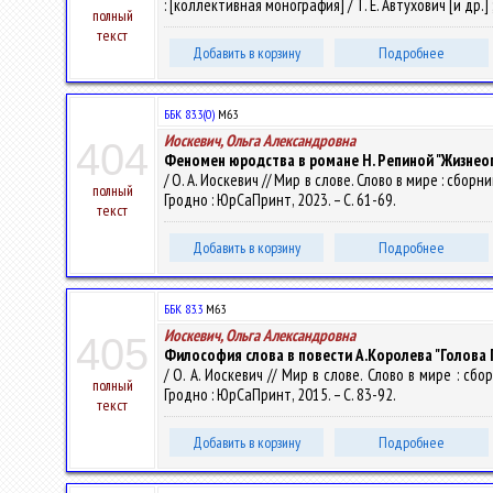
: [коллективная монография] / Т. Е. Автухович [и др.] ; 
полный
текст
Добавить в корзину
Подробнее
ББК 83.3(0)
М63
Иоскевич, Ольга Александровна
404
Феномен юродства в романе Н. Репиной "Жизнео
/ О. А. Иоскевич // Мир в слове. Слово в мире : сбо
полный
Гродно : ЮрСаПринт, 2023. – С. 61-69.
текст
Добавить в корзину
Подробнее
ББК 83.3
М63
Иоскевич, Ольга Александровна
405
Философия слова в повести А.Королева "Голова 
/ О. А. Иоскевич // Мир в слове. Слово в мире : с
полный
Гродно : ЮрСаПринт, 2015. – С. 83-92.
текст
Добавить в корзину
Подробнее