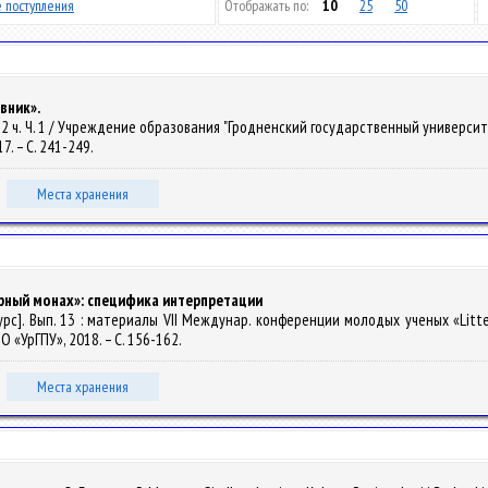
 поступления
Отображать по:
10
25
50
вник».
 В 2 ч. Ч. 1 / Учреждение образования "Гродненский государственный университет 
17. – С. 241-249.
Места хранения
ерный монах»: специфика интерпретации
ресурс]. Вып. 13 : материалы VII Междунар. конференции молодых ученых «Li
О «УрГПУ», 2018. – С. 156-162.
Места хранения