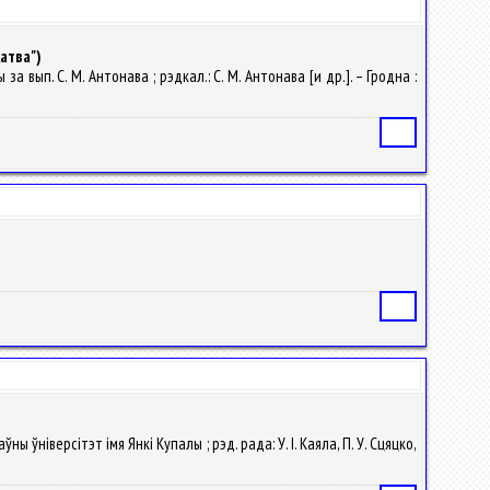
атва")
за вып. С. М. Антонава ; рэдкал.: С. М. Антонава [и др.]. – Гродна :
Статья
Статья
ы ўнiверсітэт iмя Янкі Купалы ; рэд. рада: У. I. Каяла, П. У. Сцяцко,