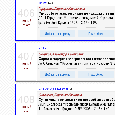
ББК 80.4
Ш22
Гарданова, Людмила Николаевна
406
Философско-экзистенциальные и художественные 
/ Л. Н. Гарданова // Шануючы спадчыну Я. Карскага...
полный
ГрДУ імя Янкі Купалы, 1992. – С. 194-199.
текст
Добавить в корзину
Подробнее
ББК 83
407
Смирнов, Александр Семенович
Форма и содержание лирического стихотворения («
/ А. С. Смирнов // Русский язык и литература. Сер. "У 
полный
текст
Добавить в корзину
Подробнее
ББК 83.3(4Беі)6-8 Купала Я.
Р96
Смольская, Людмила Ивановна
408
Функционально-семантические особенности обращ
/ Л. И. Смольская // Рэспубліканскія Купалаўскія чытан
полный
Т. І. Тамашэвіч. – Гродна : ГрДУ, 2003. – С. 134-140.
текст