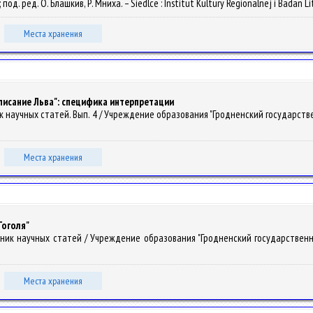
под. ред. О. Блашкив, Р. Мниха. – Siedlce : Institut Kultury Regionalnej i Badan Lite
Места хранения
писание Льва": специфика интерпретации
рник научных статей. Вып. 4 / Учреждение образования "Гродненский государстве
Места хранения
Гоголя"
борник научных статей / Учреждение образования "Гродненский государственны
Места хранения