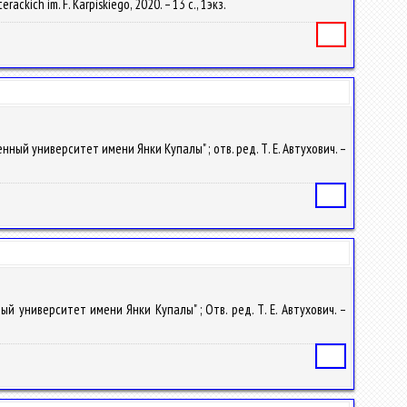
rackich im. F. Karpiskiego, 2020. – 13 с., 1экз.
Книга
нный университет имени Янки Купалы" ; отв. ред. Т. Е. Автухович. –
Статья
й университет имени Янки Купалы" ; Отв. ред. Т. Е. Автухович. –
Статья