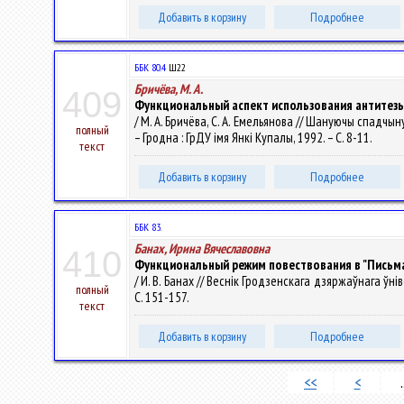
Добавить в корзину
Подробнее
ББК 80.4
Ш22
Бричёва, М. А.
409
Функциональный аспект использования антитезы 
/ М. А. Бричёва, С. А. Емельянова // Шануючы спадчыну 
полный
– Гродна : ГрДУ імя Янкі Купалы, 1992. – С. 8-11.
текст
Добавить в корзину
Подробнее
ББК 83.
Банах, Ирина Вячеславовна
410
Функциональный режим повествования в "Письма
/ И. В. Банах // Веснік Гродзенскага дзяржаўнага ўнів
полный
С. 151-157.
текст
Добавить в корзину
Подробнее
<<
<
.