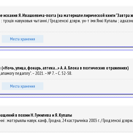
искания Я. Ивашкевича-поэта (на материале лирической книги "Завтра ж
 : трэція навуковыя чытаннi / Гродзенскі дзярж. ун-т імя Янкі Купалы ; адказны 
Места хранения
Ночь, улица, фонарь, аптека...» А. А. Блока в поэтических отражениях)
дапамогу педагогу". – 2021. – № 7. – С. 52-58.
Места хранения
ений в поэзии Н. Гумилева и Я. Купалы
ні : матэрыялы навук. канф., Гродна, 24 кастрычніка 2003 г. / Гродзенскi дзяржаўн