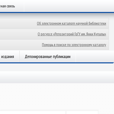
ная связь
Об электронном каталоге научной библиотеки
О ресурсе «Репозиторий ГрГУ им. Янки Купалы»
Помощь в поиске по электронному каталогу
 издания
Депонированные публикации