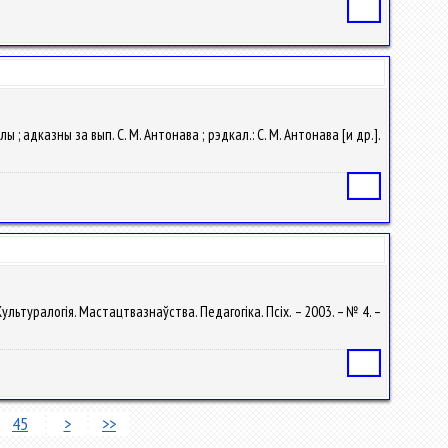
Статья
ы ; адказны за вып. С. М. Антонава ; рэдкал.: С. М. Антонава [и др.].
Статья
 Культуралогія. Мастацтвазнаўства. Педагогіка. Псіх. – 2003. – № 4. –
Статья
45
>
>>