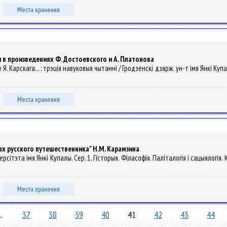
Места хранения
в произведениях Ф. Достоевского и А. Платонова
Я. Карскага... : трэція навуковыя чытаннi / Гродзенскі дзярж. ун-т імя Янкі Купал
Места хранения
х русского путешественника" Н.М. Карамзина
ерсітэта імя Янкі Купалы. Сер. 1, Гісторыя. Філасофія. Паліталогія і сацыялогія.
Места хранения
..
37
38
39
40
41
42
43
44