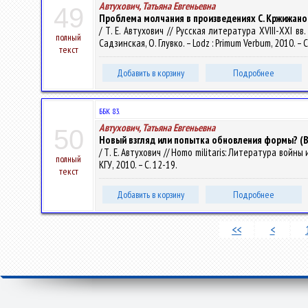
Автухович, Татьяна Евгеньевна
49
Проблема молчания в произведениях С. Кржижано
/ Т. Е. Автухович // Русская литература XVIII-XXI вв
полный
Садзинская, О. Глувко. – Lodz : Primum Verbum, 2010. – 
текст
Добавить в корзину
Подробнее
ББК 83.
Автухович, Татьяна Евгеньевна
50
Новый взгляд или попытка обновления формы? (В
/ Т. Е. Автухович // Homo militaris: Литература во
полный
КГУ, 2010. – С. 12-19.
текст
Добавить в корзину
Подробнее
<<
<