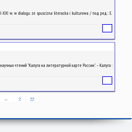
XXI w. w dialogu ze spuscizna literacka i kulturowa / под ред.: Е.
Статья
научных чтений "Калуга на литературной карте России". – Калуга :
Статья
...
>
>>