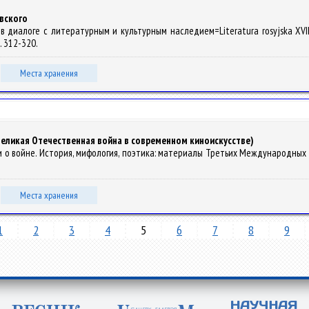
вского
. в диалоге с литературным и культурным наследием=Literatura rosyjska XVIII-
С. 312-320.
Места хранения
еликая Отечественная война в современном киноискусстве)
йны и о войне. История, мифология, поэтика: материалы Третьих Международных 
Места хранения
1
2
3
4
5
6
7
8
9