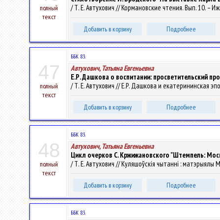
/ Т. Е. Автухович // Кормановские чтения. Вып. 10. – Иж
полный
текст
Добавить в корзину
Подробнее
ББК 83.
47
Автухович, Татьяна Евгеньевна
Е.Р. Дашкова о воспитании: просветительский про
/ Т. Е. Автухович // Е.Р. Дашкова и екатерининская эп
полный
текст
Добавить в корзину
Подробнее
ББК 83.
48
Автухович, Татьяна Евгеньевна
Цикл очерков С. Кржижановского "Штемпель: Мос
/ Т. Е. Автухович // Куляшоўскія чытанні : матэрыялы Мiж
полный
текст
Добавить в корзину
Подробнее
ББК 83.