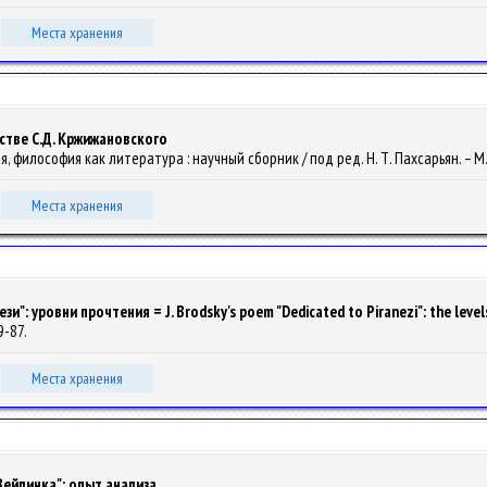
Места хранения
стве С.Д. Кржижановского
фия, философия как литература : научный сборник / под ред. Н. Т. Пахсарьян. – М.
Места хранения
: уровни прочтения = J. Brodsky's poem "Dedicated to Piranezi": the levels
79-87.
Места хранения
Вейлинка": опыт анализа