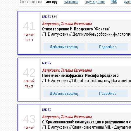
Сортировка по:
автору
названию
году издания
ББК
дате
ББК 83.
Д64
41
Автухович, Татьяна Евгеньевна
Стихотворение И. Бродского "Фонтан"
/ Т. Е. Автухович // Долг и любовь : сборник филологи
полный
текст
Добавить в корзину
Подробнее
ББК 83.
42
Автухович, Татьяна Евгеньевна
Поэтические экфрасисы Иосифа Бродского
/ Т. Е. Автухович // Literatura i kultura rosyjska w metr
полный
текст
Добавить в корзину
Подробнее
ББК 83.
43
Автухович, Татьяна Евгеньевна
С. Кржижановский: коммуникация в разрушенном 
/ Т. Е. Автухович // Славянские чтения. VIII. – Даугавпи
полный