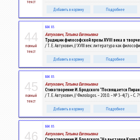
текст
Добавить в корзину
Подробнее
ББК 83.
44
Автухович, Татьяна Евгеньевна
Традиции философской прозы ХVIII века в творче
/ Т. Е. Автухович // XVIII век: литература как филосо
полный
текст
Добавить в корзину
Подробнее
ББК 83.
45
Автухович, Татьяна Евгеньевна
Стихотворение И. Бродского "Посвящается Пиранези"
/ Т. Е. Автухович // Филоlogos. – 2010. – № 3-4(7). – С. 
полный
текст
Добавить в корзину
Подробнее
ББК 83.
46
Автухович, Татьяна Евгеньевна
Стихотворение И. Бродского "На выставке Карла 