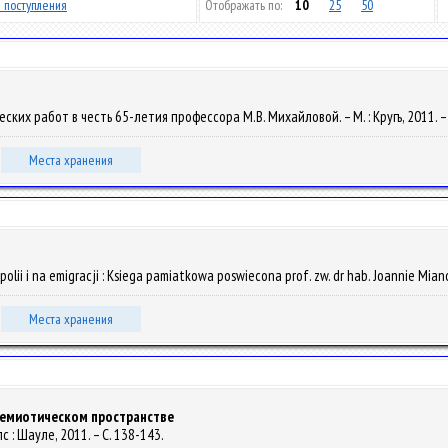
 поступления
Отображать по:
10
25
50
ческих работ в честь 65-летия профессора М.В. Михайловой. – М. : Кругъ, 2011. –
Места хранения
opolii i na emigracji : Ksiega pamiatkowa poswiecona prof. zw. dr hab. Joannie Miano
Места хранения
семиотическом пространстве
лс : Шауле, 2011. – С. 138-143.