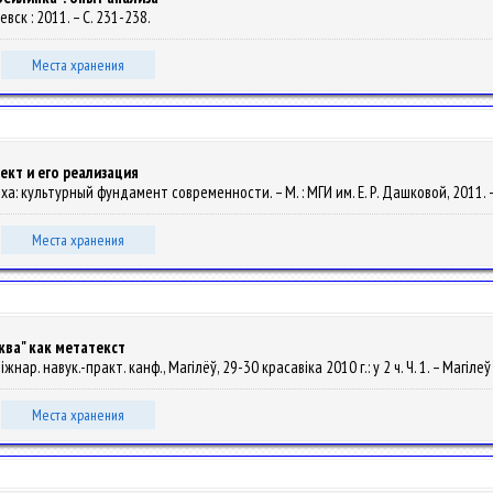
евск : 2011. – С. 231-238.
Места хранения
ект и его реализация
оха: культурный фундамент современности. – М. : МГИ им. Е. Р. Дашковой, 2011. –
Места хранения
ква" как метатекст
нар. навук.-практ. канф., Магілёў, 29-30 красавiка 2010 г.: у 2 ч. Ч. 1. – Магілеў
Места хранения