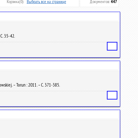
Корзина
(0):
Выбрать все на странице
Документов:
447
 С. 35-42.
Статья
wskiej. – Torun : 2011. – С. 371-385.
Статья