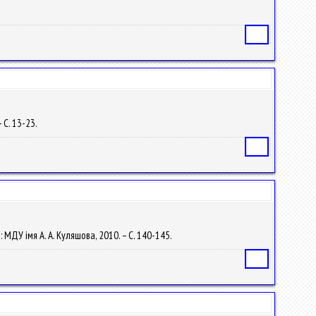
Статья
 С. 13-23.
Статья
 : МДУ iмя А. А. Куляшова, 2010. – С. 140-145.
Статья