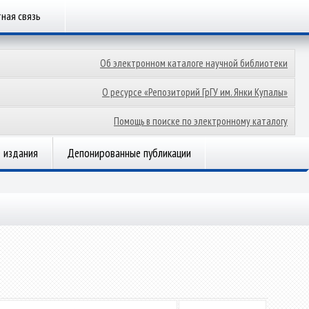
ная связь
Об электронном каталоге научной библиотеки
О ресурсе «Репозиторий ГрГУ им. Янки Купалы»
Помощь в поиске по электронному каталогу
 издания
Депонированные публикации