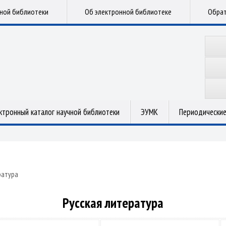
чной библиотеки
Об электронной библиотеке
Обрат
ктронный каталог научной библиотеки
ЭУМК
Периодические
ратура
Русская литература