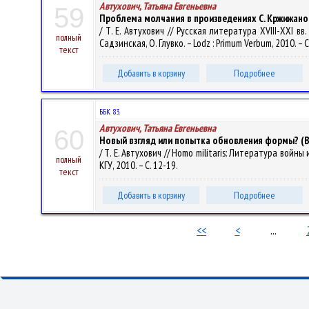
Автухович, Татьяна Евгеньевна
59
Проблема молчания в произведениях С. Кржижано
/ Т. Е. Автухович // Русская литература XVIII-XXI вв
полный
Садзинская, О. Глувко. – Lodz : Primum Verbum, 2010. – 
текст
Добавить в корзину
Подробнее
ББК 83.
Автухович, Татьяна Евгеньевна
60
Новый взгляд или попытка обновления формы? (В
/ Т. Е. Автухович // Homo militaris: Литература во
полный
КГУ, 2010. – С. 12-19.
текст
Добавить в корзину
Подробнее
<<
<
...