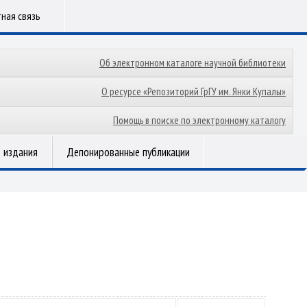
ная связь
Об электронном каталоге научной библиотеки
О ресурсе «Репозиторий ГрГУ им. Янки Купалы»
Помощь в поиске по электронному каталогу
 издания
Депонированные публикации