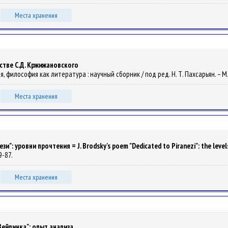
Места хранения
стве С.Д. Кржижановского
фия, философия как литература : научный сборник / под ред. Н. Т. Пахсарьян. – М.
Места хранения
: уровни прочтения = J. Brodsky's poem "Dedicated to Piranezi": the levels
79-87.
Места хранения
Вейлинка": опыт анализа