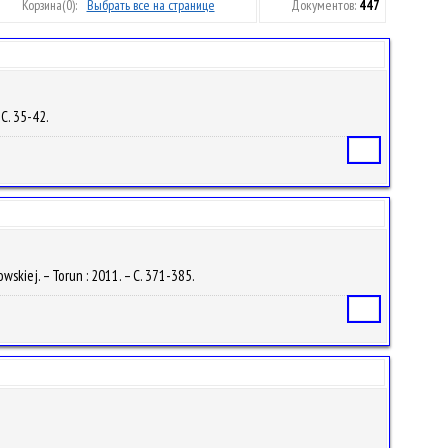
Корзина
(0):
Выбрать все на странице
Документов:
447
 С. 35-42.
Статья
wskiej. – Torun : 2011. – С. 371-385.
Статья