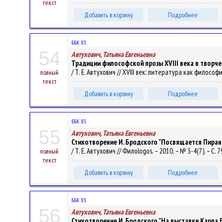
текст
Добавить в корзину
Подробнее
ББК 83.
54
Автухович, Татьяна Евгеньевна
Традиции философской прозы ХVIII века в творче
/ Т. Е. Автухович // XVIII век: литература как филосо
полный
текст
Добавить в корзину
Подробнее
ББК 83.
55
Автухович, Татьяна Евгеньевна
Стихотворение И. Бродского "Посвящается Пиранези"
/ Т. Е. Автухович // Филоlogos. – 2010. – № 3-4(7). – С. 
полный
текст
Добавить в корзину
Подробнее
ББК 83.
56
Автухович, Татьяна Евгеньевна
Стихотворение И. Бродского "На выставке Карла 