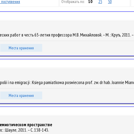
 поступления
Отображать по:
10
25
50
ческих работ в честь 65-летия профессора М.В. Михайловой. – М. : Кругъ, 2011. –
Места хранения
opolii i na emigracji : Ksiega pamiatkowa poswiecona prof. zw. dr hab. Joannie Miano
Места хранения
семиотическом пространстве
лс : Шауле, 2011. – С. 138-143.