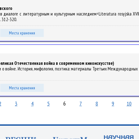
вского
. в диалоге с литературным и культурным наследием=Literatura rosyjska XVIII-
С. 312-320.
Места хранения
еликая Отечественная война в современном киноискусстве)
йны и о войне. История, мифология, поэтика: материалы Третьих Международных 
Места хранения
2
3
4
5
6
7
8
9
10